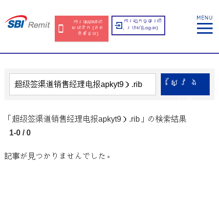
ការឡុកចូលប្រើ
ការចុះឈ្មោះជា
សមាជិក​​ (ឥត​
ប្រាស់​(Log-in)
គិត​ថ្លៃ​)
ស្វែង​
រក
「超级签渠道销售经理电报apkyt9）.rib」の検索結果
1-0 / 0
記事が見つかりませんでした。