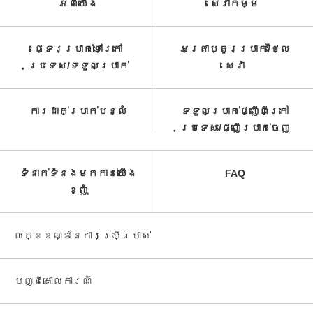
អំពី​យើង
សេវាកម្ម​
ផ្ទេរប្រាក់ទៅក្រៅ
អត្រាប្តូរប្រាក់/ថ្លៃ
ប្រទេស/ទទួល​ប្រាក់​
សេវា​
ការដាក់ប្រាក់បន្លំ
ទទួលប្រាក់ផ្ញើពីក្រៅ
ប្រទេស/ផ្ញើប្រាក់ចេញ
ទំនាក់ទំនងមកកាន់យើង
FAQ
ខ្ញុំ
លក្ខខណ្ឌនៃការប្រើប្រាស់
បញ្ជី​គោលការណ៍