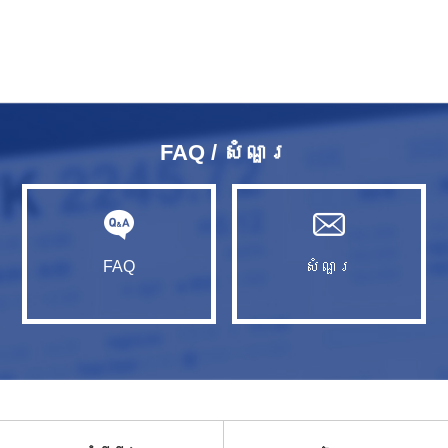
FAQ / សំណួរ​
FAQ
សំណួរ​