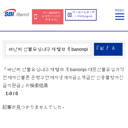
ការឡុកចូលប្រើ
ការចុះឈ្មោះជា
សមាជិក​​ (ឥត​
ប្រាស់​(Log-in)
គិត​ថ្លៃ​)
ស្វែង​
រក
「바넌피 선불유심내구제 탤ㄹㅔ banonpi 대포선불유심가격
연체자선불폰 은평구연체자생계자금소액급전 신용불량자긴
급지원금」の検索結果
1-0 / 0
記事が見つかりませんでした。