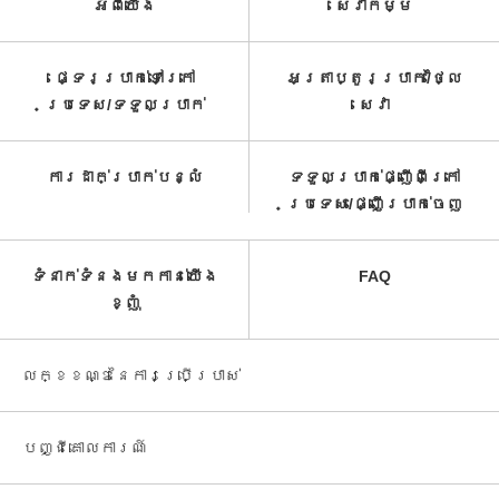
អំពី​យើង
សេវាកម្ម​
ផ្ទេរប្រាក់ទៅក្រៅ
អត្រាប្តូរប្រាក់/ថ្លៃ
ប្រទេស/ទទួល​ប្រាក់​
សេវា​
ការដាក់ប្រាក់បន្លំ
ទទួលប្រាក់ផ្ញើពីក្រៅ
ប្រទេស/ផ្ញើប្រាក់ចេញ
ទំនាក់ទំនងមកកាន់យើង
FAQ
ខ្ញុំ
លក្ខខណ្ឌនៃការប្រើប្រាស់
បញ្ជី​គោលការណ៍