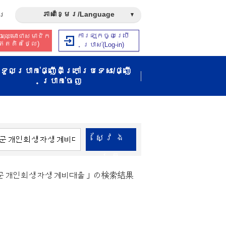
ភាសាខ្មែរ/Language
រ​
ការឡុកចូលប្រើ
ុះឈ្មោះជាសមាជិក​​
ឥត​គិត​ថ្លៃ​)
ប្រាស់​(Log-in)
ទួលប្រាក់ផ្ញើពីក្រៅប្រទេស/ផ្ញើ
ប្រាក់ចេញ
ស្វែង​
រក
원통군개인회생자생계비대출」の検索結果