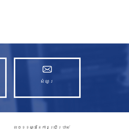
សំណួរ​
លក្ខខណ្ឌនៃការប្រើប្រាស់