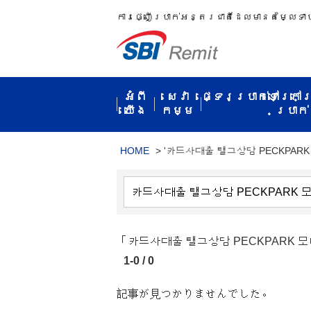
ការ​ផ្ញើប្រាក់​អន្តរជាតិ​ដែល​មាន​តម្លៃ​ទា
អំពី​
សេវា
ផ្ទេរប្រាក់ទៅក្រៅ
យើង
កម្ម​
ប្រាក់​
HOME
>
'카드사대출 탤그상담 PECKPARK
「카드사대출 탤그상담 PECKPAR
1-0 / 0
記事が見つかりませんでした。