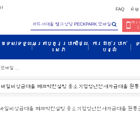
ប!
FAQ
សំណួ
ការច
(
ប្រទេស/ទទួល​
អត្រាប្តូរប្រាក់/ថ្លៃ
ការដាក់ប្រាក់
ទ
សេវា​
បន្លំ
 모바일 …
K 모바일비상금대출 페크박컨설팅 중소기업청년전세자금대출 