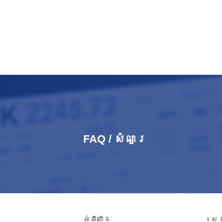
FAQ / សំណួរ​
អំពី​យើង
សេ