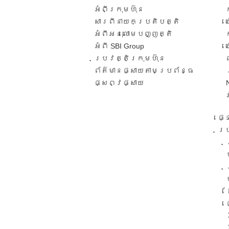
អំពីក្រុមហ៊ុន
សារពី​នាយកប្រតិបត្តិ​
អំពីអនុលោមបញ្ញត្តិ
អំពី SBI Group
ប្រវត្តិក្រុមហ៊ុន​
ព័ត៌មានផ្សាយតាមប្រព័ន្ធ
ផ្សព្វផ្សាយ​
ផ្
ប្រ