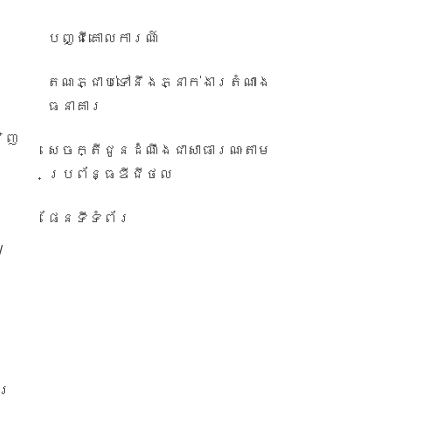
បញ្ជី​គោលការណ៍
តណភ្ជាប់ទៅនឹងភ្នាក់ងារតំណាង
ធនាគារ
វិញ
សេចក្តីជូនដំណឹង​ជា​សាធារណៈ​តាម​
ប្រព័ន្ធ​ឌីជីថល
ផែនទីទំព័រ
/
ារ