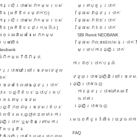
ការ​ប្រើប្រាស់​សេវាកម្ម​របស់​
អត្រា​ប្តូរ​ប្រាក់​
យើង​ (អតិថិជន​​ម្នាក់​ៗ​)
ថ្លៃសេវាផ្ទេរប្រាក់
ការប្រើប្រាស់សេវាកម្ម​​របស់
ថ្លៃសេវាដាក់ប្រាក់
យើង​ (អតិថិជន​ជា​ក្រុមហ៊ុន​)
ថ្លៃសេវាដកប្រាក់
លក្ខណៈ​ពិសេស​នៃ​សេវា​កម្ម​
SBI Remit NEOBANK
របស់​យើង
ថ្លៃសេវាលុបចោល/សងប្រាក់
Neobank
សម្រាប់ការផ្ញើប្រាក់
អំពីកម្មវិធីពិន្ទុ
ការដាក់ប្រាក់បន្លំ
ទេរប្រាក់ទៅក្រៅប្រទេស/ទទួល​
ទទួលប្រាក់ផ្ញើពីក្រៅប្រទេស
ាក់​
ផ្ញើប្រាក់ចេញ
ប្រទេសដែលអាចផ្ទេរប្រាក់
ការ​ផ្ទេរ​ប្រាក់​ទៅ​គណនី
បាន បញ្ជីតំបន់ ច្បាប់គ្រប់
ធនាគារ​
គ្រងតាមប្រទេស
​ផ្ញើប្រាក់ចេញ
បញ្ជីរាយនាមប្រទេស​ / តំបន់​
ដែល​មិន​អនុ​ញ្ញា​តឲ្យ​មានការ​​
សេចក្តីជូនដំណឹង / យុទ្ធនាក
ផ្ញើប្រាក់​ ឬ​ស្ថិត​ក្រោ​ម​ការ​
រឹតបន្តឹង
FAQ
វិធី​ផ្ញើ​ប្រាក់​ដែល​មាន​ភាព​ងាយ​