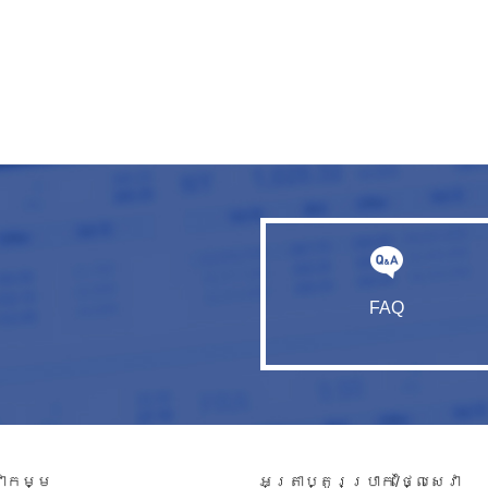
FAQ
វាកម្ម​
អត្រាប្តូរប្រាក់/ថ្លៃសេវា​