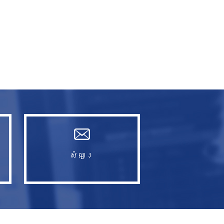
សំណួរ​