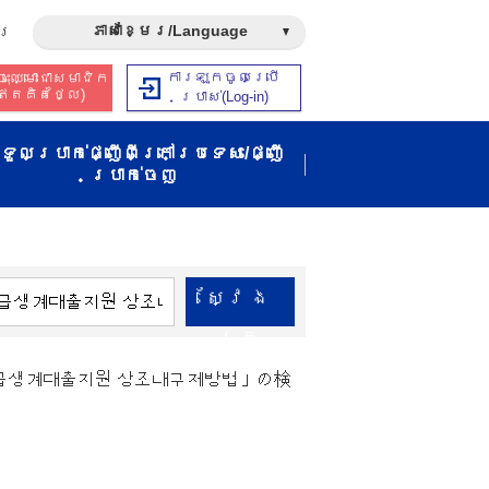
ភាសាខ្មែរ/Language
រ​
ការឡុកចូលប្រើ
ុះឈ្មោះជាសមាជិក​​
ឥត​គិត​ថ្លៃ​)
ប្រាស់​(Log-in)
ទួលប្រាក់ផ្ញើពីក្រៅប្រទេស/ផ្ញើ
ប្រាក់ចេញ
ស្វែង​
រក
긴급생계대출지원 상조내구제방법」の検