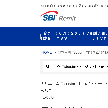
ការ​ផ្ញើប្រាក់​អន្តរជាតិ​ដែល​មាន​តម្លៃ​ទា
អំពី​
សេវា
ផ្ទេរប្រាក់ទៅក្រៅ
យើង
កម្ម​
ប្រាក់​
HOME
>
'탤그문의 Tsbusim 대학생소액
「탤그문의 Tsbusim 대학생소액
索結果
1-0 / 0