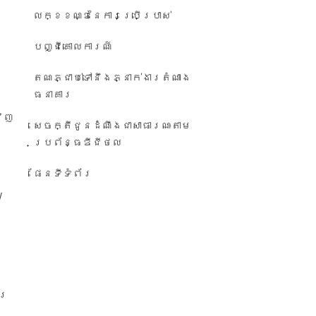
លក្ខខណ្ឌនៃការប្រើប្រាស់
បញ្ជី​គោលការណ៍
តណភ្ជាប់ទៅនឹងភ្នាក់ងារតំណាង
ធនាគារ
វិញ
សេចក្តីជូនដំណឹង​ជា​សាធារណៈ​តាម​
ប្រព័ន្ធ​ឌីជីថល
ផែនទីទំព័រ
/
ារ