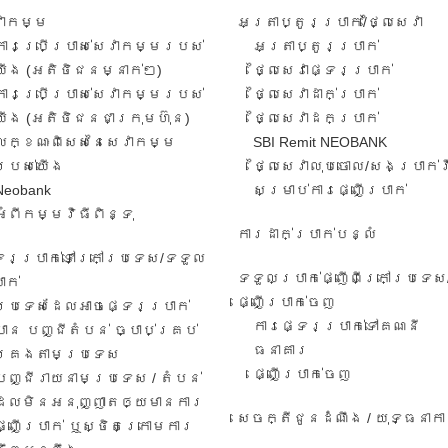
វាកម្ម​
អត្រាប្តូរប្រាក់/ថ្លៃសេវា​
ការ​ប្រើប្រាស់​សេវាកម្ម​របស់​
អត្រា​ប្តូរ​ប្រាក់​
យើង​ (អតិថិជន​​ម្នាក់​ៗ​)
ថ្លៃសេវាផ្ទេរប្រាក់
ការប្រើប្រាស់សេវាកម្ម​​របស់
ថ្លៃសេវាដាក់ប្រាក់
យើង​ (អតិថិជន​ជា​ក្រុមហ៊ុន​)
ថ្លៃសេវាដកប្រាក់
លក្ខណៈ​ពិសេស​នៃ​សេវា​កម្ម​
SBI Remit NEOBANK
របស់​យើង
ថ្លៃសេវាលុបចោល/សងប្រាក់
Neobank
សម្រាប់ការផ្ញើប្រាក់
អំពីកម្មវិធីពិន្ទុ
ការដាក់ប្រាក់បន្លំ
ទេរប្រាក់ទៅក្រៅប្រទេស/ទទួល​
ទទួលប្រាក់ផ្ញើពីក្រៅប្រទេស
ាក់​
ផ្ញើប្រាក់ចេញ
ប្រទេសដែលអាចផ្ទេរប្រាក់
ការ​ផ្ទេរ​ប្រាក់​ទៅ​គណនី
បាន បញ្ជីតំបន់ ច្បាប់គ្រប់
ធនាគារ​
គ្រងតាមប្រទេស
​ផ្ញើប្រាក់ចេញ
បញ្ជីរាយនាមប្រទេស​ / តំបន់​
ដែល​មិន​អនុ​ញ្ញា​តឲ្យ​មានការ​​
សេចក្តីជូនដំណឹង / យុទ្ធនាក
ផ្ញើប្រាក់​ ឬ​ស្ថិត​ក្រោ​ម​ការ​