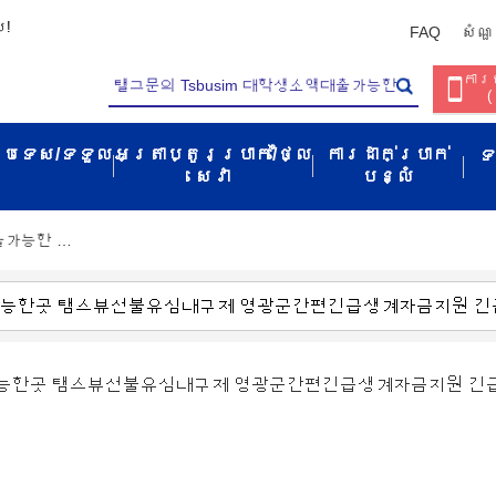
ប!
FAQ
សំណួ
ការច
(
ប្រទេស/ទទួល​
អត្រាប្តូរប្រាក់/ថ្លៃ
ការដាក់ប្រាក់
ទ
សេវា​
បន្លំ
대출가능한 …
대출가능한곳 탬스뷰선불유심내구제 영광군간편긴급생계자금지원 