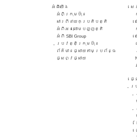
អំពី​យើង
សេ
អំពីក្រុមហ៊ុន
សារពី​នាយកប្រតិបត្តិ​
អំពីអនុលោមបញ្ញត្តិ
អំពី SBI Group
ប្រវត្តិក្រុមហ៊ុន​
ព័ត៌មានផ្សាយតាមប្រព័ន្ធ
ផ្សព្វផ្សាយ​
ផ្
ប្រ