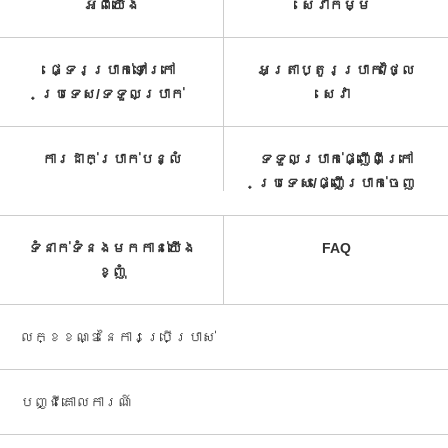
អំពី​យើង
សេវាកម្ម​
ផ្ទេរប្រាក់ទៅក្រៅ
អត្រាប្តូរប្រាក់/ថ្លៃ
ប្រទេស/ទទួល​ប្រាក់​
សេវា​
ការដាក់ប្រាក់បន្លំ
ទទួលប្រាក់ផ្ញើពីក្រៅ
ប្រទេស/ផ្ញើប្រាក់ចេញ
ទំនាក់ទំនងមកកាន់យើង
FAQ
ខ្ញុំ
លក្ខខណ្ឌនៃការប្រើប្រាស់
បញ្ជី​គោលការណ៍