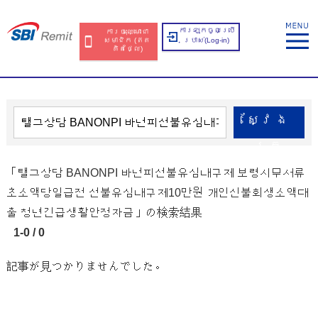
ការឡុកចូលប្រើ
ការចុះឈ្មោះជា
សមាជិក​​ (ឥត​
ប្រាស់​(Log-in)
គិត​ថ្លៃ​)
ស្វែង​
រក
「탤그상담 BANONPI 바넌피선불유심내구제 보령시무서류
초소액당일급전 선불유심내구제10만원 개인신불회생소액대
출 청년긴급생활안정자금」の検索結果
1-0 / 0
記事が見つかりませんでした。