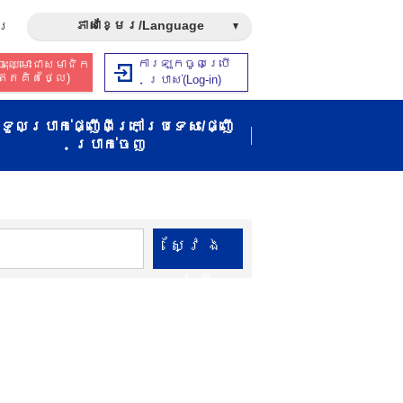
ភាសាខ្មែរ/Language
រ​
ការឡុកចូលប្រើ
ុះឈ្មោះជាសមាជិក​​
ឥត​គិត​ថ្លៃ​)
ប្រាស់​(Log-in)
ទួលប្រាក់ផ្ញើពីក្រៅប្រទេស/ផ្ញើ
ប្រាក់ចេញ
ស្វែង​
រក