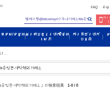
ប!
FAQ
សំណួ
ការច
(
ប្រទេស/ទទួល​
អត្រាប្តូរប្រាក់/ថ្លៃ
ការដាក់ប្រាក់
ទ
សេវា​
បន្លំ
소f …
래소fds증빙돈세탁해외거래소」の検索結果
1-0 / 0