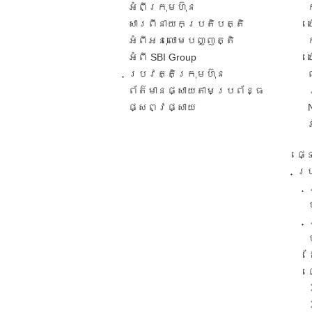
អំពីក្រុមហ៊ុន
សារពី​នាយកប្រតិបត្តិ​
អំពីអនុលោមបញ្ញត្តិ
អំពី SBI Group
ប្រវត្តិក្រុមហ៊ុន​
ព័ត៌មានផ្សាយតាមប្រព័ន្ធ
ផ្សព្វផ្សាយ​
ផ្
ប្រ