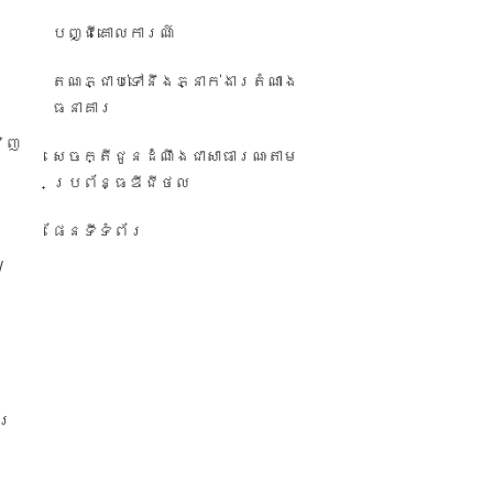
បញ្ជី​គោលការណ៍
តណភ្ជាប់ទៅនឹងភ្នាក់ងារតំណាង
ធនាគារ
វិញ
សេចក្តីជូនដំណឹង​ជា​សាធារណៈ​តាម​
ប្រព័ន្ធ​ឌីជីថល
ផែនទីទំព័រ
/
ារ