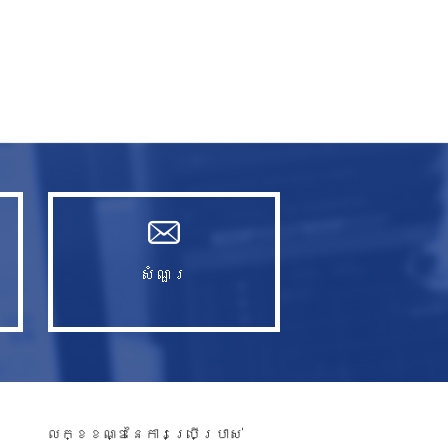
សំណួរ​
លក្ខខណ្ឌនៃការប្រើប្រាស់