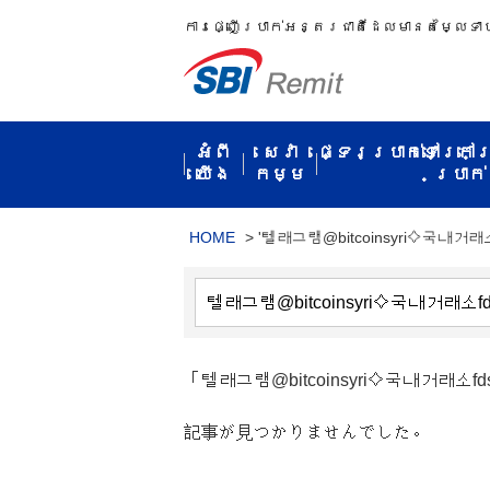
ការ​ផ្ញើប្រាក់​អន្តរជាតិ​ដែល​មាន​តម្លៃ​ទា
អំពី​
សេវា
ផ្ទេរប្រាក់ទៅក្រៅ
យើង
កម្ម​
ប្រាក់​
HOME
>
'텔래그램@bitcoinsyri⟡국내거래
「텔래그램@bitcoinsyri⟡국내거
記事が見つかりませんでした。