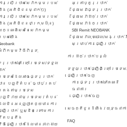
ការ​ប្រើប្រាស់​សេវាកម្ម​របស់​
អត្រា​ប្តូរ​ប្រាក់​
យើង​ (អតិថិជន​​ម្នាក់​ៗ​)
ថ្លៃសេវាផ្ទេរប្រាក់
ការប្រើប្រាស់សេវាកម្ម​​របស់
ថ្លៃសេវាដាក់ប្រាក់
យើង​ (អតិថិជន​ជា​ក្រុមហ៊ុន​)
ថ្លៃសេវាដកប្រាក់
លក្ខណៈ​ពិសេស​នៃ​សេវា​កម្ម​
SBI Remit NEOBANK
របស់​យើង
ថ្លៃសេវាលុបចោល/សងប្រាក់
Neobank
សម្រាប់ការផ្ញើប្រាក់
អំពីកម្មវិធីពិន្ទុ
ការដាក់ប្រាក់បន្លំ
ទេរប្រាក់ទៅក្រៅប្រទេស/ទទួល​
ទទួលប្រាក់ផ្ញើពីក្រៅប្រទេស
ាក់​
ផ្ញើប្រាក់ចេញ
ប្រទេសដែលអាចផ្ទេរប្រាក់
ការ​ផ្ទេរ​ប្រាក់​ទៅ​គណនី
បាន បញ្ជីតំបន់ ច្បាប់គ្រប់
ធនាគារ​
គ្រងតាមប្រទេស
​ផ្ញើប្រាក់ចេញ
បញ្ជីរាយនាមប្រទេស​ / តំបន់​
ដែល​មិន​អនុ​ញ្ញា​តឲ្យ​មានការ​​
សេចក្តីជូនដំណឹង / យុទ្ធនាក
ផ្ញើប្រាក់​ ឬ​ស្ថិត​ក្រោ​ម​ការ​
រឹតបន្តឹង
FAQ
វិធី​ផ្ញើ​ប្រាក់​ដែល​មាន​ភាព​ងាយ​