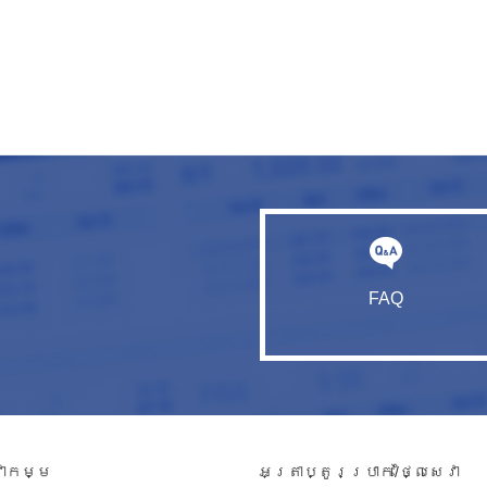
FAQ
វាកម្ម​
អត្រាប្តូរប្រាក់/ថ្លៃសេវា​