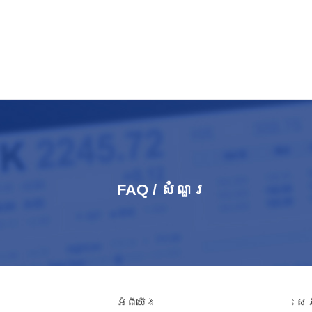
FAQ / សំណួរ​
អំពី​យើង
សេ