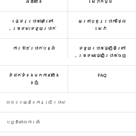
អំពី​យើង
សេវាកម្ម​
ផ្ទេរប្រាក់ទៅក្រៅ
អត្រាប្តូរប្រាក់/ថ្លៃ
ប្រទេស/ទទួល​ប្រាក់​
សេវា​
ការដាក់ប្រាក់បន្លំ
ទទួលប្រាក់ផ្ញើពីក្រៅ
ប្រទេស/ផ្ញើប្រាក់ចេញ
ទំនាក់ទំនងមកកាន់យើង
FAQ
ខ្ញុំ
លក្ខខណ្ឌនៃការប្រើប្រាស់
បញ្ជី​គោលការណ៍