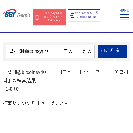
ការឡុកចូលប្រើ
ការចុះឈ្មោះជា
សមាជិក​​ (ឥត​
ប្រាស់​(Log-in)
គិត​ថ្លៃ​)
ស្វែង​
រក
「텔래@bitcoinsyri➙「테더무통테더전송대행이더리움클레
식」の検索結果
1-0 / 0
記事が見つかりませんでした。