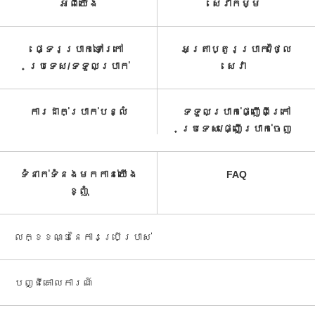
អំពី​យើង
សេវាកម្ម​
ផ្ទេរប្រាក់ទៅក្រៅ
អត្រាប្តូរប្រាក់/ថ្លៃ
ប្រទេស/ទទួល​ប្រាក់​
សេវា​
ការដាក់ប្រាក់បន្លំ
ទទួលប្រាក់ផ្ញើពីក្រៅ
ប្រទេស/ផ្ញើប្រាក់ចេញ
ទំនាក់ទំនងមកកាន់យើង
FAQ
ខ្ញុំ
លក្ខខណ្ឌនៃការប្រើប្រាស់
បញ្ជី​គោលការណ៍