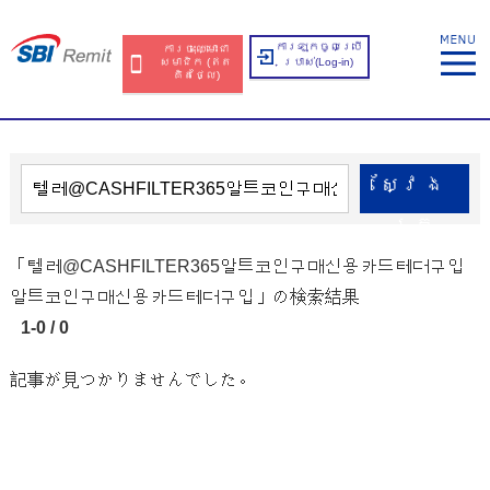
ការឡុកចូលប្រើ
ការចុះឈ្មោះជា
សមាជិក​​ (ឥត​
ប្រាស់​(Log-in)
គិត​ថ្លៃ​)
ស្វែង​
រក
「텔레@CASHFILTER365알트코인구매신용카드테더구입
알트코인구매신용카드테더구입」の検索結果
1-0 / 0
記事が見つかりませんでした。