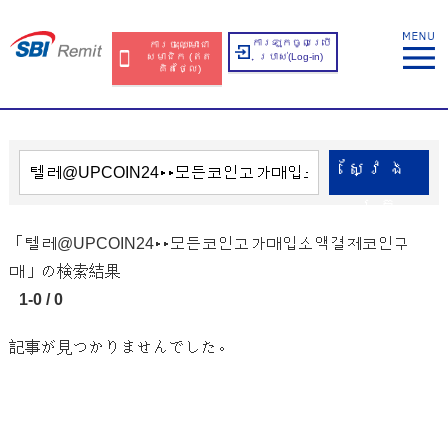
ការឡុកចូលប្រើ
ការចុះឈ្មោះជា
សមាជិក​​ (ឥត​
ប្រាស់​(Log-in)
គិត​ថ្លៃ​)
ស្វែង​
រក
「텔레@UPCOIN24▸▸모든코인고가매입소액결제코인구
매」の検索結果
1-0 / 0
記事が見つかりませんでした。