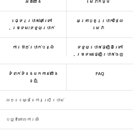
អំពី​យើង
សេវាកម្ម​
ផ្ទេរប្រាក់ទៅក្រៅ
អត្រាប្តូរប្រាក់/ថ្លៃ
ប្រទេស/ទទួល​ប្រាក់​
សេវា​
ការដាក់ប្រាក់បន្លំ
ទទួលប្រាក់ផ្ញើពីក្រៅ
ប្រទេស/ផ្ញើប្រាក់ចេញ
ទំនាក់ទំនងមកកាន់យើង
FAQ
ខ្ញុំ
លក្ខខណ្ឌនៃការប្រើប្រាស់
បញ្ជី​គោលការណ៍