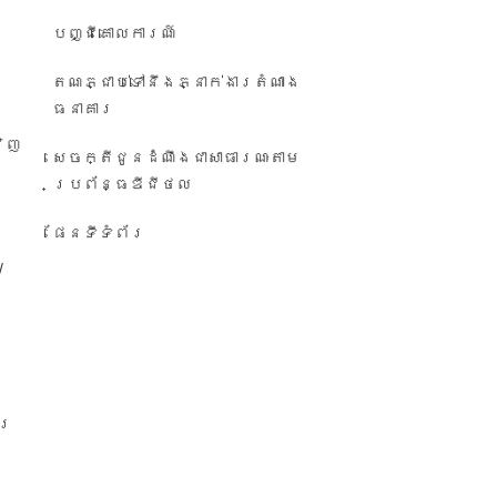
បញ្ជី​គោលការណ៍
តណភ្ជាប់ទៅនឹងភ្នាក់ងារតំណាង
ធនាគារ
វិញ
សេចក្តីជូនដំណឹង​ជា​សាធារណៈ​តាម​
ប្រព័ន្ធ​ឌីជីថល
ផែនទីទំព័រ
/
ារ