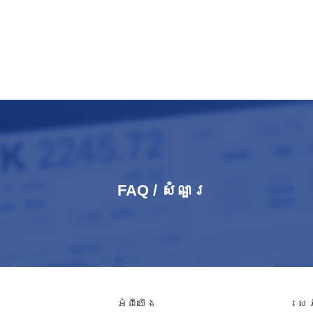
FAQ / សំណួរ​
អំពី​យើង
សេ