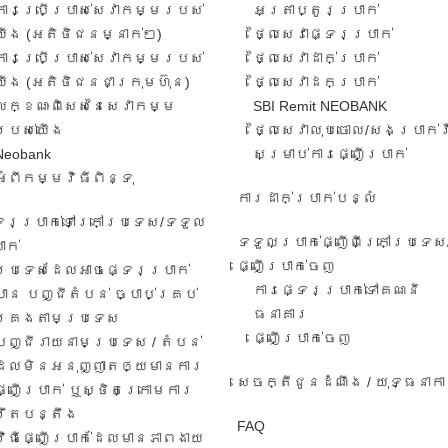
ការ​ប្រើប្រាស់​សេវាកម្ម​របស់​
អត្រា​ប្តូរ​ប្រាក់​
យើង​ (អតិថិជន​​ម្នាក់​ៗ​)
ថ្លៃសេវាផ្ទេរប្រាក់
ការប្រើប្រាស់សេវាកម្ម​​របស់
ថ្លៃសេវាដាក់ប្រាក់
យើង​ (អតិថិជន​ជា​ក្រុមហ៊ុន​)
ថ្លៃសេវាដកប្រាក់
លក្ខណៈ​ពិសេស​នៃ​សេវា​កម្ម​
SBI Remit NEOBANK
របស់​យើង
ថ្លៃសេវាលុបចោល/សងប្រាក់
Neobank
សម្រាប់ការផ្ញើប្រាក់
អំពីកម្មវិធីពិន្ទុ
ការដាក់ប្រាក់បន្លំ
ទេរប្រាក់ទៅក្រៅប្រទេស/ទទួល​
ទទួលប្រាក់ផ្ញើពីក្រៅប្រទេស
ាក់​
ផ្ញើប្រាក់ចេញ
ប្រទេសដែលអាចផ្ទេរប្រាក់
ការ​ផ្ទេរ​ប្រាក់​ទៅ​គណនី
បាន បញ្ជីតំបន់ ច្បាប់គ្រប់
ធនាគារ​
គ្រងតាមប្រទេស
​ផ្ញើប្រាក់ចេញ
បញ្ជីរាយនាមប្រទេស​ / តំបន់​
ដែល​មិន​អនុ​ញ្ញា​តឲ្យ​មានការ​​
សេចក្តីជូនដំណឹង / យុទ្ធនាក
ផ្ញើប្រាក់​ ឬ​ស្ថិត​ក្រោ​ម​ការ​
រឹតបន្តឹង
FAQ
វិធី​ផ្ញើ​ប្រាក់​ដែល​មាន​ភាព​ងាយ​