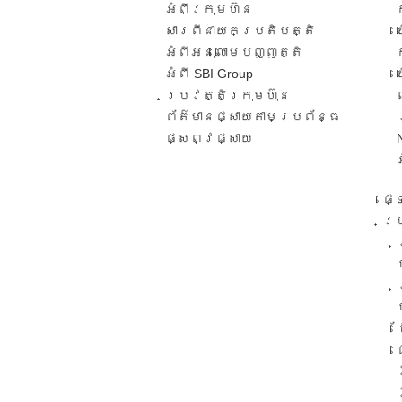
អំពីក្រុមហ៊ុន
សារពី​នាយកប្រតិបត្តិ​
អំពីអនុលោមបញ្ញត្តិ
អំពី SBI Group
ប្រវត្តិក្រុមហ៊ុន​
ព័ត៌មានផ្សាយតាមប្រព័ន្ធ
ផ្សព្វផ្សាយ​
ផ្
ប្រ