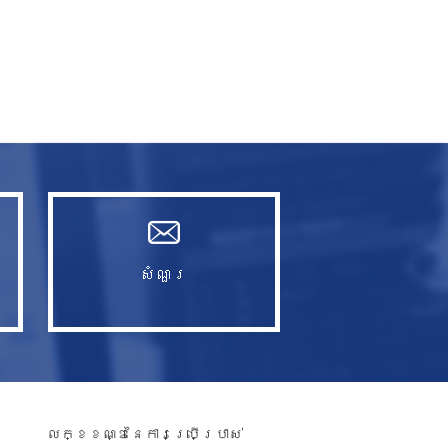
សំណួរ​
លក្ខខណ្ឌនៃការប្រើប្រាស់