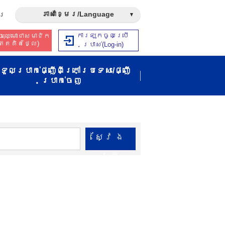
ភាសាខ្មែរ/Language
រ​
ការឡុកចូលប្រើ
ុះឈ្មោះជាសមាជិក​​
ឥត​គិត​ថ្លៃ​)
ប្រាស់​(Log-in)
ទួលប្រាក់ផ្ញើពីក្រៅប្រទេស/ផ្ញើ
ប្រាក់ចេញ
ស្វែង​
រក