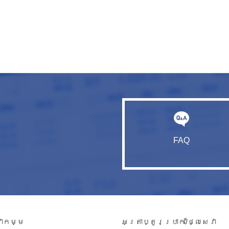
FAQ
វាកម្ម​
អត្រាប្តូរប្រាក់/ថ្លៃសេវា​