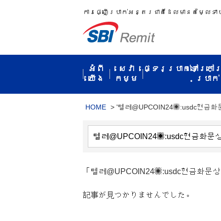
ការ​ផ្ញើប្រាក់​អន្តរជាតិ​ដែល​មាន​តម្លៃ​ទា
អំពី​
សេវា
ផ្ទេរប្រាក់ទៅក្រៅ
យើង
កម្ម​
ប្រាក់​
HOME
>
'텔레@UPCOIN24✺:usdc현금
「텔레@UPCOIN24✺:usdc현금화
記事が見つかりませんでした。