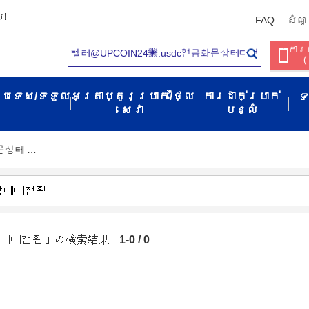
ប!
FAQ
សំណួ
ការច
(
ប្រទេស/ទទួល​
អត្រាប្តូរប្រាក់/ថ្លៃ
ការដាក់ប្រាក់
ទ
សេវា​
បន្លំ
화문상테 …
문상테더전환」の検索結果
1-0 / 0