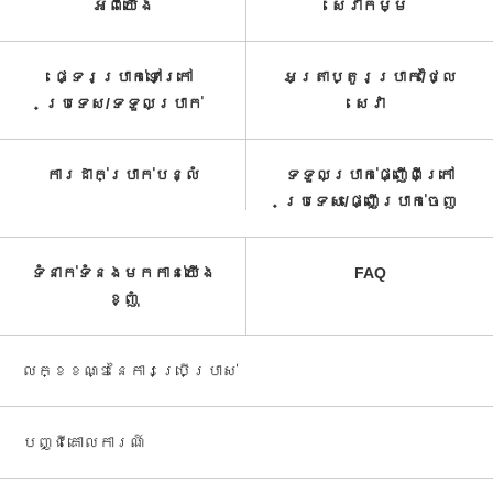
អំពី​យើង
សេវាកម្ម​
ផ្ទេរប្រាក់ទៅក្រៅ
អត្រាប្តូរប្រាក់/ថ្លៃ
ប្រទេស/ទទួល​ប្រាក់​
សេវា​
ការដាក់ប្រាក់បន្លំ
ទទួលប្រាក់ផ្ញើពីក្រៅ
ប្រទេស/ផ្ញើប្រាក់ចេញ
ទំនាក់ទំនងមកកាន់យើង
FAQ
ខ្ញុំ
លក្ខខណ្ឌនៃការប្រើប្រាស់
បញ្ជី​គោលការណ៍