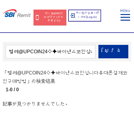
ការឡុកចូលប្រើ
ការចុះឈ្មោះជា
សមាជិក​​ (ឥត​
ប្រាស់​(Log-in)
គិត​ថ្លៃ​)
ស្វែង​
រក
「텔레@UPCOIN24⟡⯌바이낸스코인삽니다휴대폰결제코
인구매방법」の検索結果
1-0 / 0
記事が見つかりませんでした。