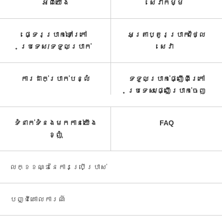
អំពី​យើង
សេវាកម្ម​
ផ្ទេរប្រាក់ទៅក្រៅ
អត្រាប្តូរប្រាក់/ថ្លៃ
ប្រទេស/ទទួល​ប្រាក់​
សេវា​
ការដាក់ប្រាក់បន្លំ
ទទួលប្រាក់ផ្ញើពីក្រៅ
ប្រទេស/ផ្ញើប្រាក់ចេញ
ទំនាក់ទំនងមកកាន់យើង
FAQ
ខ្ញុំ
លក្ខខណ្ឌនៃការប្រើប្រាស់
បញ្ជី​គោលការណ៍