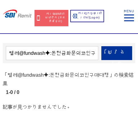
ការឡុកចូលប្រើ
ការចុះឈ្មោះជា
សមាជិក​​ (ឥត​
ប្រាស់​(Log-in)
គិត​ថ្លៃ​)
ស្វែង​
រក
「텔레@fundwash⯌:돈현금화문의코인구매대행」の検索結
果
1-0 / 0
記事が見つかりませんでした。