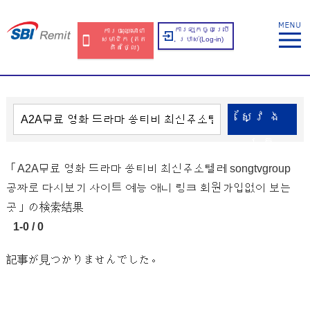
ការឡុកចូលប្រើ
ការចុះឈ្មោះជា
សមាជិក​​ (ឥត​
ប្រាស់​(Log-in)
គិត​ថ្លៃ​)
ស្វែង​
រក
「A2A무료 영화 드라마 쏭티비 최신주소텔레 songtvgroup
공짜로 다시보기 사이트 예능 애니 링크 회원가입없이 보는
곳」の検索結果
1-0 / 0
記事が見つかりませんでした。