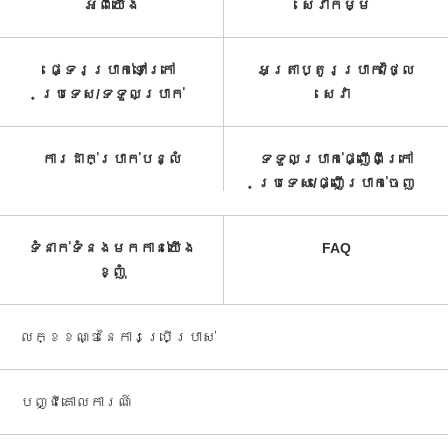
អំពី​យើង
សេវាកម្ម​
ផ្ទេរប្រាក់ទៅក្រៅ
អត្រាប្តូរប្រាក់/ថ្លៃ
ប្រទេស/ទទួល​ប្រាក់​
សេវា​
ការដាក់ប្រាក់បន្លំ
ទទួលប្រាក់ផ្ញើពីក្រៅ
ប្រទេស/ផ្ញើប្រាក់ចេញ
ទំនាក់ទំនងមកកាន់យើង
FAQ
ខ្ញុំ
លក្ខខណ្ឌនៃការប្រើប្រាស់
បញ្ជី​គោលការណ៍