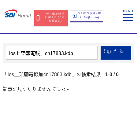
ការឡុកចូលប្រើ
ការចុះឈ្មោះជា
សមាជិក​​ (ឥត​
ប្រាស់​(Log-in)
គិត​ថ្លៃ​)
ស្វែង​
រក
「ios上架🆎電報加cn17883.kdb」の検索結果
1-0 / 0
記事が見つかりませんでした。