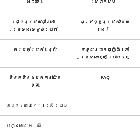
អំពី​យើង
សេវាកម្ម​
ផ្ទេរប្រាក់ទៅក្រៅ
អត្រាប្តូរប្រាក់/ថ្លៃ
ប្រទេស/ទទួល​ប្រាក់​
សេវា​
ការដាក់ប្រាក់បន្លំ
ទទួលប្រាក់ផ្ញើពីក្រៅ
ប្រទេស/ផ្ញើប្រាក់ចេញ
ទំនាក់ទំនងមកកាន់យើង
FAQ
ខ្ញុំ
លក្ខខណ្ឌនៃការប្រើប្រាស់
បញ្ជី​គោលការណ៍