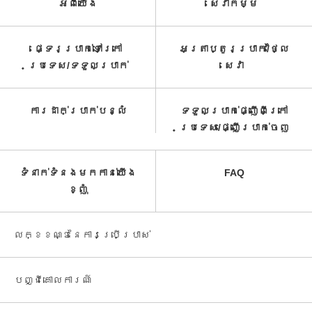
អំពី​យើង
សេវាកម្ម​
ផ្ទេរប្រាក់ទៅក្រៅ
អត្រាប្តូរប្រាក់/ថ្លៃ
ប្រទេស/ទទួល​ប្រាក់​
សេវា​
ការដាក់ប្រាក់បន្លំ
ទទួលប្រាក់ផ្ញើពីក្រៅ
ប្រទេស/ផ្ញើប្រាក់ចេញ
ទំនាក់ទំនងមកកាន់យើង
FAQ
ខ្ញុំ
លក្ខខណ្ឌនៃការប្រើប្រាស់
បញ្ជី​គោលការណ៍