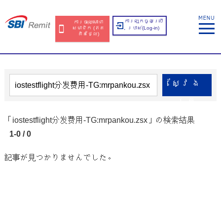
ការឡុកចូលប្រើ
ការចុះឈ្មោះជា
សមាជិក​​ (ឥត​
ប្រាស់​(Log-in)
គិត​ថ្លៃ​)
ស្វែង​
រក
「iostestflight分发费用-TG:mrpankou.zsx」の検索結果
1-0 / 0
記事が見つかりませんでした。