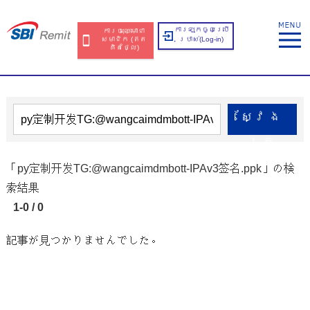
ការឡុកចូលប្រើ
ការចុះឈ្មោះជា
សមាជិក​​ (ឥត​
ប្រាស់​(Log-in)
គិត​ថ្លៃ​)
ស្វែង​
រក
「py定制开发TG:@wangcaimdmbott-IPAv3签名.ppk」の検
索結果
1-0 / 0
記事が見つかりませんでした。