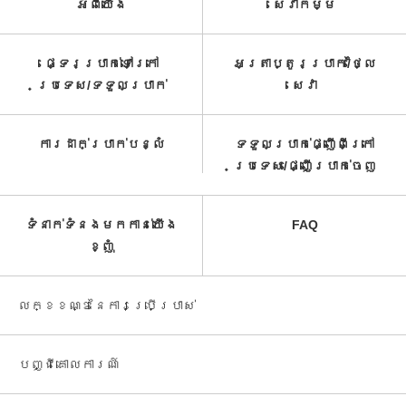
អំពី​យើង
សេវាកម្ម​
ផ្ទេរប្រាក់ទៅក្រៅ
អត្រាប្តូរប្រាក់/ថ្លៃ
ប្រទេស/ទទួល​ប្រាក់​
សេវា​
ការដាក់ប្រាក់បន្លំ
ទទួលប្រាក់ផ្ញើពីក្រៅ
ប្រទេស/ផ្ញើប្រាក់ចេញ
ទំនាក់ទំនងមកកាន់យើង
FAQ
ខ្ញុំ
លក្ខខណ្ឌនៃការប្រើប្រាស់
បញ្ជី​គោលការណ៍