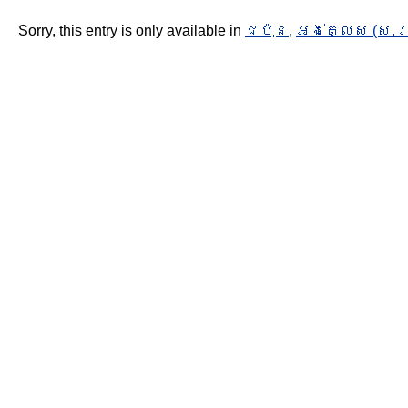
Sorry, this entry is only available in
ជប៉ុន
,
អង់គ្លេស (ស.រ