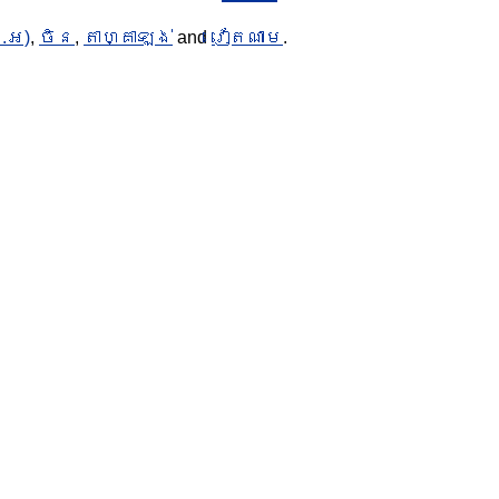
.អ)
,
ចិន
,
តាហ្គាឡង់
and
វៀតណាម
.