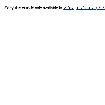
Sorry, this entry is only available in
ជប៉ុន
,
អង់គ្លេស (ស.រ