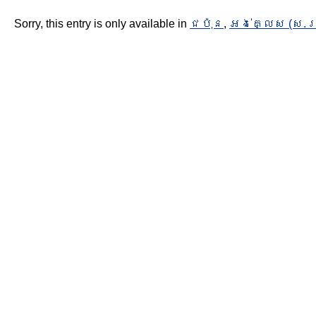
Sorry, this entry is only available in
ជប៉ុន
,
អង់គ្លេស (ស.រ