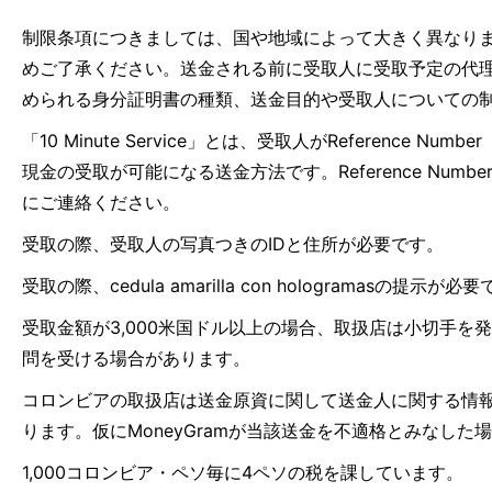
制限条項につきましては、国や地域によって大きく異なり
めご了承ください。送金される前に受取人に受取予定の代
められる身分証明書の種類、送金目的や受取人についての
「10 Minute Service」とは、受取人がRefer
現金の受取が可能になる送金方法です。Reference N
にご連絡ください。
受取の際、受取人の写真つきのIDと住所が必要です。
受取の際、cedula amarilla con hologramasの提示が必
受取金額が3,000米国ドル以上の場合、取扱店は小切手
問を受ける場合があります。
コロンビアの取扱店は送金原資に関して送金人に関する情報
ります。仮にMoneyGramが当該送金を不適格とみなし
1,000コロンビア・ペソ毎に4ペソの税を課しています。