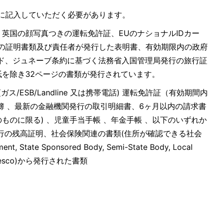
紙に記入していただく必要があります。
英国の顔写真つきの運転免許証、EUのナショナルIDカー
て署名された写真付の証明書類及び責任者が発行した表明書、有効期限内の政府
Dカード、ジュネーブ条約に基づく法務省入国管理局発行の旅行証
を除き32ページの書類が発行されています。
/ESB/Landline 又は携帯電話) 運転免許証（有効期間内
簿 、最新の金融機関発行の取引明細書、6ヶ月以内の請求書
意済みのものに限る) 、児童手当手帳 、年金手帳 、以下のいずれか
行の残高証明、社会保険関連の書類(住所が確認できる社会
tate Sponsored Body, Semi-State Body, Local
nneys, Tesco)から発行された書類