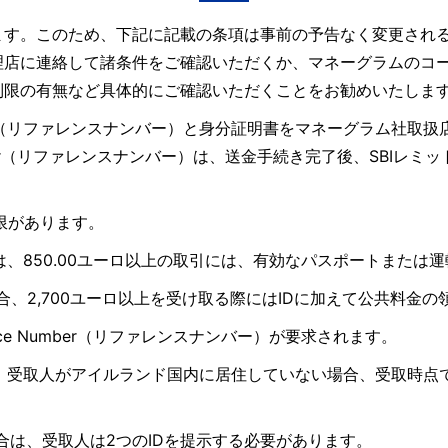
ます。このため、下記に記載の条項は事前の予告なく変更され
理店に連絡して諸条件をご確認いただくか、マネーグラムのコ
制限の有無など具体的にご確認いただくことをお勧めいたしま
ence Number（リファレンスナンバー）と身分証明書をマネーグ
umber（リファレンスナンバー）は、送金手続き完了後、SBI
々の制限があります。
GEの場合は、850.00ユーロ以上の取引には、有効なパスポートまた
ANGEの場合、2,700ユーロ以上を受け取る際にはIDに加えて公共料
ce Number（リファレンスナンバー）が要求されます。
取になる場合は、受取人がアイルランド国内に居住していない場合、受
上を受取る場合は、受取人は2つのIDを提示する必要があります。