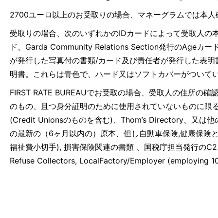
2700ユーロ以上のお受取りの場合、マネーグラムでは本
受取りの場合、次のいずれかのIDカードによって受取人の
ド、Garda Community Relations Section
が発行した写真付の書類/カード及び責任者が発行した表明書、
明書。これらは青色で、ハード又はソフトカバーがついてい
FIRST RATE BUREAUでお受取の場合、受取人の住所の
のもの、且つ身分証明のために使用されていないものに限る
(Credit Unionsのものを含む)、Thom’s Dire
の最新の（6ヶ月以内の）原本、但し自動車保険,健康保険
福祉費小切手), 損害保険関連の書類 、国税庁担当発行のC2 Certificate、Nat
Refuse Collectors, LocalFactory/Employer (employing