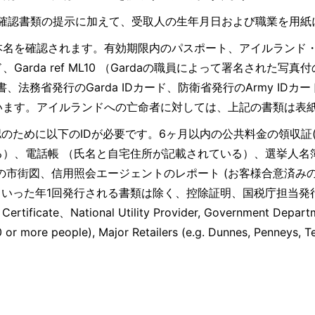
人確認書類の提示に加えて、受取人の生年月日および職業を用
本名を確認されます。有効期限内のパスポート、アイルランド・
発行のAgeカード、Garda ref ML10 （Gardaの職員によっ
法務省発行のGarda IDカード、防衛省発行のArmy I
ます。アイルランドへの亡命者に対しては、上記の書類は表紙
確認のために以下のIDが必要です。6ヶ月以内の公共料金の領収証(ガス
）、電話帳 （氏名と自宅住所が記載されている）、選挙人名
ctory、又は他の市街図、信用照会エージェントのレポート (お客様合
といった年1回発行される書類は除く、控除証明、国税庁担当発
ional Utility Provider, Government Department, S
 10 or more people), Major Retailers (e.g. Dunnes, Pe