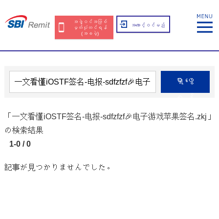
အဖွဲ့ဝင်အဖြစ်
အကောင့်ဝင်မည်
မှတ်ပုံတင်ရန်
(အခမဲ့)
ရှာဖွေ
ရန်
「一文看懂iOSTF签名-电报-sdfzfzf🎉电子游戏苹果签名.zkj」
の検索結果
1-0 / 0
記事が見つかりませんでした。