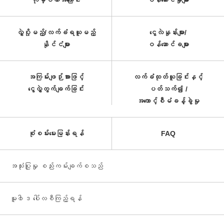
ကုမ္ပဏီအကြောင်း
ဝန်ဆောင်မှုများ
လွှဲပို့မည့်/လက်ခံရယူမည့်
ငွေလဲနှုန်းများ/
နိုင်ငံများ
ဝန်ဆောင်ခများ
အကြမ်းဖျဉ်းအားဖြင့်
လက်ခံထုတ်ယူခြင်းနှင့်
ငွေလွှဲတွက်ချက်ခြင်း
ပတ်သက်၍ /
အကောင့်စီမံခန့်ခွဲမှု
စုံစမ်းမေးမြန်းရန်
FAQ
အသုံးပြုမှု စည်းကမ်းချက်စသည်
မူ၀ါဒ ပေါ်လစီကြည့်ရန်