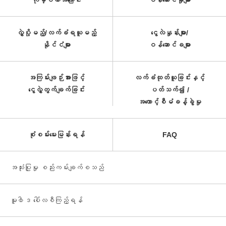
ကုမ္ပဏီအကြောင်း
ဝန်ဆောင်မှုများ
လွှဲပို့မည့်/လက်ခံရယူမည့်
ငွေလဲနှုန်းများ/
နိုင်ငံများ
ဝန်ဆောင်ခများ
အကြမ်းဖျဉ်းအားဖြင့်
လက်ခံထုတ်ယူခြင်းနှင့်
ငွေလွှဲတွက်ချက်ခြင်း
ပတ်သက်၍ /
အကောင့်စီမံခန့်ခွဲမှု
စုံစမ်းမေးမြန်းရန်
FAQ
အသုံးပြုမှု စည်းကမ်းချက်စသည်
မူ၀ါဒ ပေါ်လစီကြည့်ရန်