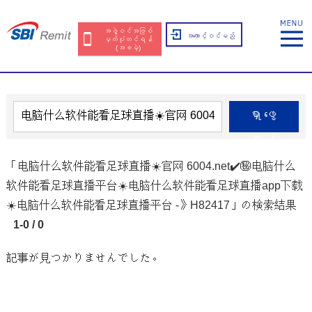
အဖွဲ့ဝင်အဖြစ်
အကောင့်ဝင်မည်
မှတ်ပုံတင်ရန်
(အခမဲ့)
ရှာဖွေ
ရန်
「电脑什么软件能看足球直播☀️官网 6004.net✔️㊙️️电脑什么
软件能看足球直播平台☀️电脑什么软件能看足球直播app下载
☀️电脑什么软件能看足球直播平台 -》H82417」の検索結果
1-0 / 0
記事が見つかりませんでした。