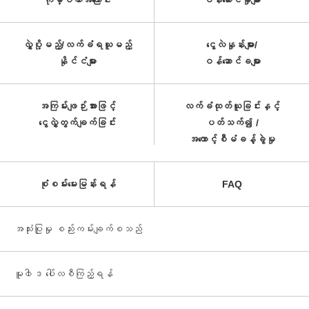
ကုမ္ပဏီအကြောင်း
ဝန်ဆောင်မှုများ
လွှဲပို့မည့်/လက်ခံရယူမည့်
ငွေလဲနှုန်းများ/
နိုင်ငံများ
ဝန်ဆောင်ခများ
အကြမ်းဖျဉ်းအားဖြင့်
လက်ခံထုတ်ယူခြင်းနှင့်
ငွေလွှဲတွက်ချက်ခြင်း
ပတ်သက်၍ /
အကောင့်စီမံခန့်ခွဲမှု
စုံစမ်းမေးမြန်းရန်
FAQ
အသုံးပြုမှု စည်းကမ်းချက်စသည်
မူ၀ါဒ ပေါ်လစီကြည့်ရန်