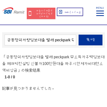
အဖွဲ့ဝင်အဖြစ်
အကောင့်ဝင်မည်
မှတ်ပုံတင်ရန်
(အခမဲ့)
ရှာဖွေ
ရန်
「공동명의차량담보대출 탤래 peckpark 무소득자주택담보대
출 페크박컨설팅 신불자100만원대출 파주시연체자비대면소
액비상금」の検索結果
1-0 / 0
記事が見つかりませんでした。