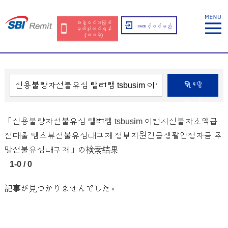
အဖွဲ့ဝင်အဖြစ်
အကောင့်ဝင်မည်
မှတ်ပုံတင်ရန်
(အခမဲ့)
ရှာဖွေ
ရန်
「신용불량자선불유심 탤ㄺ램 tsbusim 이천시신불자소액급
전대출 탬스뷰선불유심내구제 정부지원긴급생활안정자금 주
말선불유심내구제」の検索結果
1-0 / 0
記事が見つかりませんでした。