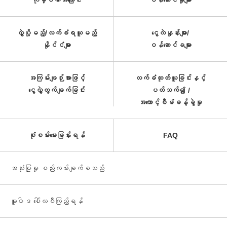
ကုမ္ပဏီအကြောင်း
ဝန်ဆောင်မှုများ
လွှဲပို့မည့်/လက်ခံရယူမည့်
ငွေလဲနှုန်းများ/
နိုင်ငံများ
ဝန်ဆောင်ခများ
အကြမ်းဖျဉ်းအားဖြင့်
လက်ခံထုတ်ယူခြင်းနှင့်
ငွေလွှဲတွက်ချက်ခြင်း
ပတ်သက်၍ /
အကောင့်စီမံခန့်ခွဲမှု
စုံစမ်းမေးမြန်းရန်
FAQ
အသုံးပြုမှု စည်းကမ်းချက်စသည်
မူ၀ါဒ ပေါ်လစီကြည့်ရန်