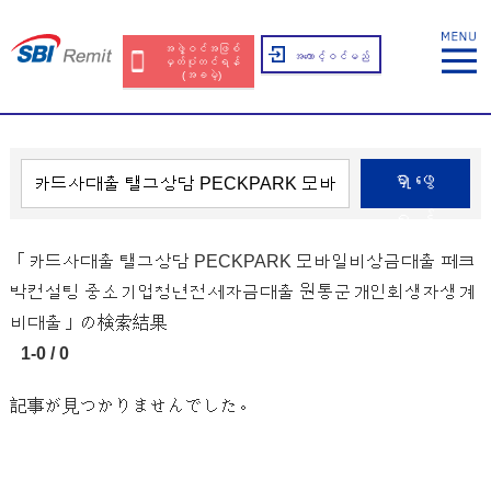
အဖွဲ့ဝင်အဖြစ်
အကောင့်ဝင်မည်
မှတ်ပုံတင်ရန်
(အခမဲ့)
ရှာဖွေ
ရန်
「카드사대출 탤그상담 PECKPARK 모바일비상금대출 페크
박컨설팅 중소기업청년전세자금대출 원통군개인회생자생계
비대출」の検索結果
1-0 / 0
記事が見つかりませんでした。