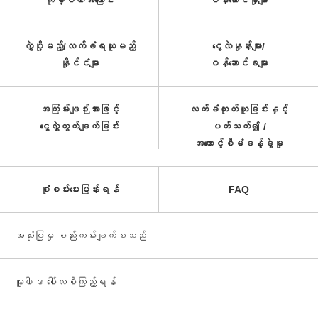
ကုမ္ပဏီအကြောင်း
ဝန်ဆောင်မှုများ
လွှဲပို့မည့်/လက်ခံရယူမည့်
ငွေလဲနှုန်းများ/
နိုင်ငံများ
ဝန်ဆောင်ခများ
အကြမ်းဖျဉ်းအားဖြင့်
လက်ခံထုတ်ယူခြင်းနှင့်
ငွေလွှဲတွက်ချက်ခြင်း
ပတ်သက်၍ /
အကောင့်စီမံခန့်ခွဲမှု
စုံစမ်းမေးမြန်းရန်
FAQ
အသုံးပြုမှု စည်းကမ်းချက်စသည်
မူ၀ါဒ ပေါ်လစီကြည့်ရန်