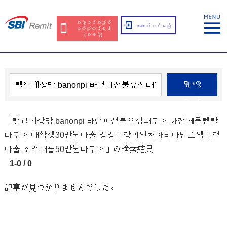
အဖွဲ့ဝင်အဖြစ်
အကောင့်ဝင်မည်
မှတ်ပုံတင်ရန်
(အခမဲ့)
ရှာဖွေ
ရန်
「탤ㄹㅔ상담 banonpi 바넌피선불유심내구제 가전제품렌탈
내구제 대학생30만원대출 양양군장기연체자비대면소액급전
대출 소액대출50만원내구제」の検索結果
1-0 / 0
記事が見つかりませんでした。