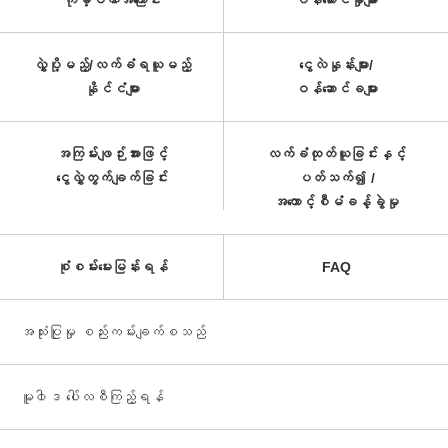
ကုမ္ပဏီအကြောင်း
ဝန်ဆောင်မှုများ
လွှဲပို့မည့်/လက်ခံရယူမည့်
ငွေလဲနှုန်းများ/
နိုင်ငံများ
ဝန်ဆောင်ခများ
အကြမ်းဖျဉ်းအားဖြင့်
လက်ခံထုတ်ယူခြင်းနှင့်
ငွေလွှဲတွက်ချက်ခြင်း
ပတ်သက်၍ /
အကောင့်စီမံခန့်ခွဲမှု
စုံစမ်းမေးမြန်းရန်
FAQ
အသုံးပြုမှု စည်းကမ်းချက်စသည်
မူ၀ါဒ ပေါ်လစီကြည့်ရန်