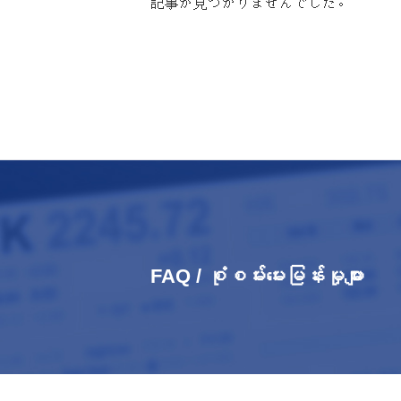
記事が見つかりませんでした。
FAQ / စုံစမ်းမေးမြန်းမှုများ