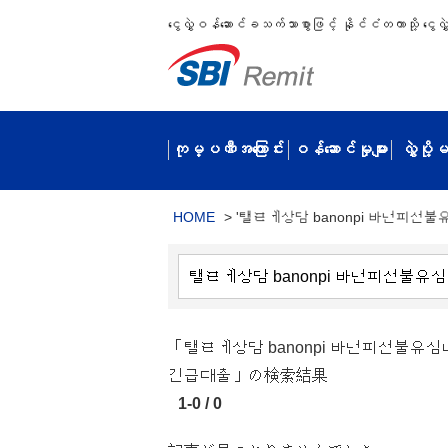
ငွေလွှဲဝန်ဆောင်ခသက်သာစွာဖြင့် နိုင်ငံတကာသို့ ငွေလွှဲပ
ကုမ္ပဏီအကြောင်း
ဝန်ဆောင်မှုများ
လွှဲပို
HOME
>
'탤ㄹㅔ상담 banonpi 바넌피선
「탤ㄹㅔ상담 banonpi 바넌피선
긴급대출」の検索結果
1-0 / 0