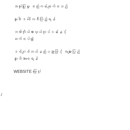
အသုံးပြုမှု စည်းကမ်းချက်စသည်
မူ၀ါဒ ပေါ်လစီကြည့်ရန်
ဘဏ်ကိုယ်စားလှယ်လုပ်ငန်းနှင့်
ဆက်စပ်၍
ဒစ်ဂျစ်တယ်နည်းပညာဖြင့် အများပြည်
၊
သူသိသာစေရန်
WEBSITE မြေပုံ
/