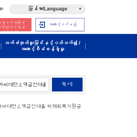
ား
မြန်မာ/Language
ဖွဲ့ဝင်အဖြစ်
အကောင့်ဝင်မည်
ှတ်ပုံတင်ရန်
(အခမဲ့)
လက်ခံထုတ်ယူခြင်းနှင့်ပတ်သက်၍ /
အကောင့်စီမံခန့်ခွဲမှု
ရှာဖွေ
ရန်
체자비대면소액급전대출 피해회복지원금