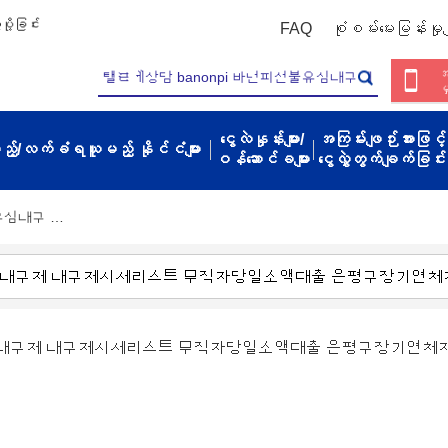
ို့ခြင်း
FAQ
စုံစမ်းမေးမြန်းမှုမျ
အ
မ
ငွေလဲနှုန်းများ/
အကြမ်းဖျဉ်းအားဖြင့်
့မည့်/လက်ခံရယူမည့် နိုင်ငံများ
ဝန်ဆောင်ခများ
ငွေလွှဲတွက်ချက်ခြင်း
불유심내구 …
불유심내구제 내구제시세리스트 무직자당일소액대출 은평구장기연