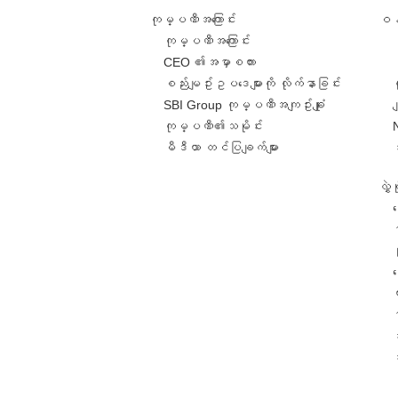
ကုမ္ပဏီအကြောင်း
ဝန်
ကုမ္ပဏီအကြောင်း
CEO ၏အမှာစကား
စည်းမျဥ်းဥပဒေများကို လိုက်နာခြင်း
SBI Group ကုမ္ပဏီအကျဥ်းချုံး
ခ
ကုမ္ပဏီ၏သမိုင်း
မီဒီယာ တင်ပြချက်များ
လွှ
င
င
တ
အ