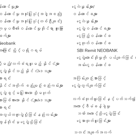
ဆောင်မှုများ
ငွေလဲနှုန်းများ/
ဝန်ဆောင်မှုအသုံးပြုပုံ (အဖွဲ့အစည်း)
ဝန်ဆောင်ခများ
ဝန်ဆောင်မှုအသုံးပြုပုံ (တစ်ဦးချင်း)
ငွေလဲနှုန်းများ
ကုမ္ပဏီ၏ဝန်ဆောင်မှုဆိုင်ရာ ထူးခြား
ငွေလွှဲဝန်ဆောင်ခများ
ျက်များ
ငွေဖြည့်ဝန်ဆောင်ခ
Neobank
ငွေထုတ်ဝန်ဆောင်ခ
အကြောင်း ပွိုင့်ပရိုဂရမ်
SBI Remit NEOBANK
ငွေလွှဲတောင်းဆိုမှုကို ပယ်ဖျက်ခြင်း
ဲပို့မည့်/လက်ခံရယူမည့် နိုင်ငံများ
အမ်းငွေဝန်ဆောင်ခ
ွေလွှဲနိုင်သည့် နိုင်ငံ/ဒေသများ
စာရင်း
အကြမ်းဖျဉ်းအားဖြင့်
နိုင်ငံအလိုက် စည်းမျဥ်းစည်းကမ်းများ
ငွေလွှဲတွက်ချက်ခြင်း
ွေလွှဲခွင့်မပြုထားသော သို့မဟုတ်
လက်ခံထုတ်ယူခြင်းနှင့်ပတ်သက်၍ 
ားမြစ်ထားသော နိုင်ငံများ/ဒေသများ
အကောင့်စီမံခန့်ခွဲမှု
စာရင်း
ဘဏ်အကောင့်သို့ ငွေလွှဲခြင်း
အလွယ်တကူလွှဲပို့ခြင်းနည်းလမ်းများ
ငွေသားထုတ်ယူခြင်းများ
ွန်လိုင်းမှ ငွေလွှဲပို့ခြင်း
သတင်းအချက်အလက်