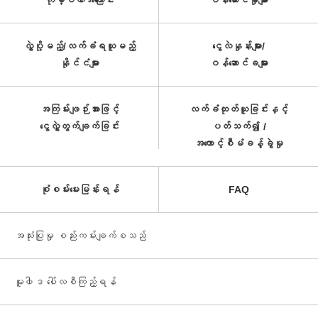
ကုမ္ပဏီအကြောင်း
ဝန်ဆောင်မှုများ
လွှဲပို့မည့်/လက်ခံရယူမည့်
ငွေလဲနှုန်းများ/
နိုင်ငံများ
ဝန်ဆောင်ခများ
အကြမ်းဖျဉ်းအားဖြင့်
လက်ခံထုတ်ယူခြင်းနှင့်
ငွေလွှဲတွက်ချက်ခြင်း
ပတ်သက်၍ /
အကောင့်စီမံခန့်ခွဲမှု
စုံစမ်းမေးမြန်းရန်
FAQ
အသုံးပြုမှု စည်းကမ်းချက်စသည်
မူ၀ါဒ ပေါ်လစီကြည့်ရန်