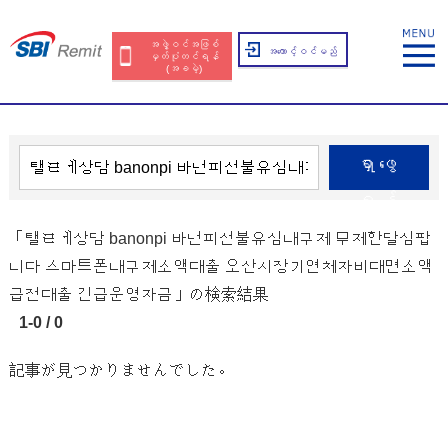
အဖွဲ့ဝင်အဖြစ်
အကောင့်ဝင်မည်
မှတ်ပုံတင်ရန်
(အခမဲ့)
ရှာဖွေ
ရန်
「탤ㄹㅔ상담 banonpi 바넌피선불유심내구제 무제한달심팝
니다 스마트폰내구제소액대출 오산시장기연체자비대면소액
급전대출 긴급운영자금」の検索結果
1-0 / 0
記事が見つかりませんでした。