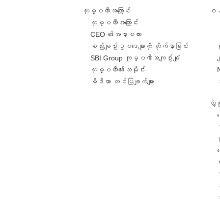
ကုမ္ပဏီအကြောင်း
ဝန်
ကုမ္ပဏီအကြောင်း
CEO ၏အမှာစကား
စည်းမျဥ်းဥပဒေများကို လိုက်နာခြင်း
SBI Group ကုမ္ပဏီအကျဥ်းချုံး
ခ
ကုမ္ပဏီ၏သမိုင်း
မီဒီယာ တင်ပြချက်များ
လွှ
င
င
တ
အ