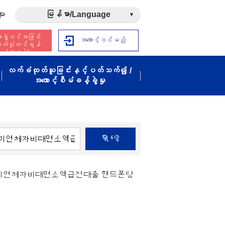
ား
မြန်မာ/Language
ဖွဲ့ဝင်အဖြစ်
အကောင့်ဝင်မည်
ှတ်ပုံတင်ရန်
(အခမဲ့)
လက်ခံထုတ်ယူခြင်းနှင့်ပတ်သက်၍ /
အကောင့်စီမံခန့်ခွဲမှု
ရှာဖွေ
ရန်
장기연체자비대면소액급전대출 핸드폰당