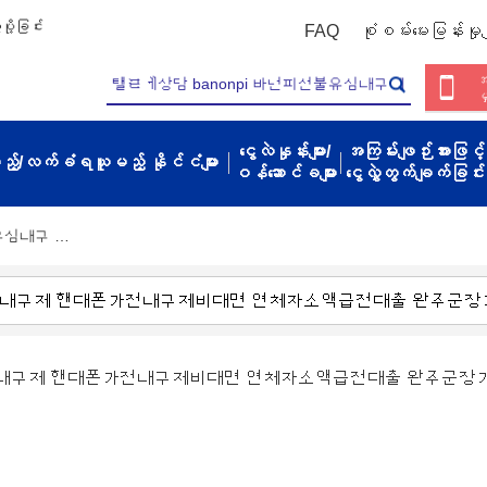
ို့ခြင်း
FAQ
စုံစမ်းမေးမြန်းမှုမျ
အ
မ
ငွေလဲနှုန်းများ/
အကြမ်းဖျဉ်းအားဖြင့်
့မည့်/လက်ခံရယူမည့် နိုင်ငံများ
ဝန်ဆောင်ခများ
ငွေလွှဲတွက်ချက်ခြင်း
불유심내구 …
불유심내구제 핸대폰가전내구제비대면 연체자소액급전대출 완주군