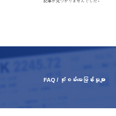
記事が見つかりませんでした。
FAQ / စုံစမ်းမေးမြန်းမှုများ