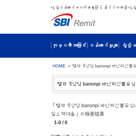
ငွေလွှဲဝန်ဆောင်ခသက်သာစွာဖြင့် နိုင်ငံတကာသို့ ငွေလွှဲပ
ကုမ္ပဏီအကြောင်း
ဝန်ဆောင်မှုများ
လွှဲပို
HOME
>
'탤ㄹㅔ상담 banonpi 바넌피선
「탤ㄹㅔ상담 banonpi 바넌피선
일소액대출」の検索結果
1-0 / 0