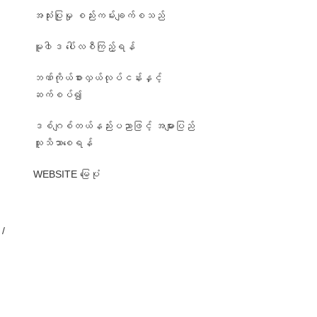
အသုံးပြုမှု စည်းကမ်းချက်စသည်
မူ၀ါဒ ပေါ်လစီကြည့်ရန်
ဘဏ်ကိုယ်စားလှယ်လုပ်ငန်းနှင့်
ဆက်စပ်၍
ဒစ်ဂျစ်တယ်နည်းပညာဖြင့် အများပြည်
၊
သူသိသာစေရန်
WEBSITE မြေပုံ
/