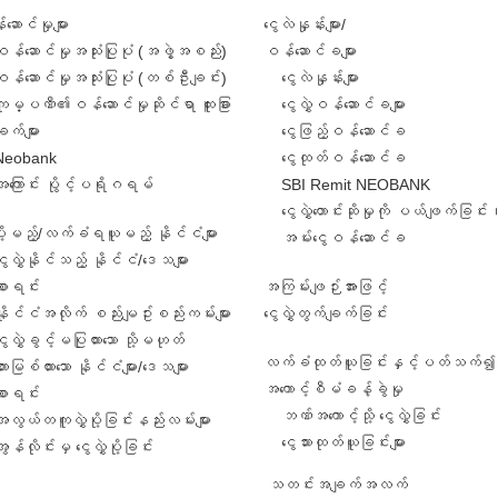
ဆောင်မှုများ
ငွေလဲနှုန်းများ/
ဝန်ဆောင်မှုအသုံးပြုပုံ (အဖွဲ့အစည်း)
ဝန်ဆောင်ခများ
ဝန်ဆောင်မှုအသုံးပြုပုံ (တစ်ဦးချင်း)
ငွေလဲနှုန်းများ
ကုမ္ပဏီ၏ဝန်ဆောင်မှုဆိုင်ရာ ထူးခြား
ငွေလွှဲဝန်ဆောင်ခများ
ျက်များ
ငွေဖြည့်ဝန်ဆောင်ခ
Neobank
ငွေထုတ်ဝန်ဆောင်ခ
အကြောင်း ပွိုင့်ပရိုဂရမ်
SBI Remit NEOBANK
ငွေလွှဲတောင်းဆိုမှုကို ပယ်ဖျက်ခြင်း
ဲပို့မည့်/လက်ခံရယူမည့် နိုင်ငံများ
အမ်းငွေဝန်ဆောင်ခ
ွေလွှဲနိုင်သည့် နိုင်ငံ/ဒေသများ
စာရင်း
အကြမ်းဖျဉ်းအားဖြင့်
နိုင်ငံအလိုက် စည်းမျဥ်းစည်းကမ်းများ
ငွေလွှဲတွက်ချက်ခြင်း
ွေလွှဲခွင့်မပြုထားသော သို့မဟုတ်
လက်ခံထုတ်ယူခြင်းနှင့်ပတ်သက်၍ 
ားမြစ်ထားသော နိုင်ငံများ/ဒေသများ
အကောင့်စီမံခန့်ခွဲမှု
စာရင်း
ဘဏ်အကောင့်သို့ ငွေလွှဲခြင်း
အလွယ်တကူလွှဲပို့ခြင်းနည်းလမ်းများ
ငွေသားထုတ်ယူခြင်းများ
ွန်လိုင်းမှ ငွေလွှဲပို့ခြင်း
သတင်းအချက်အလက်