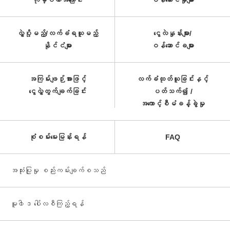
ကုမ္ပဏီအကြောင်း
ဝန်ဆောင်မှုများ
လွှဲပို့မည့်/လက်ခံရယူမည့်
ငွေလဲနှုန်းများ/
နိုင်ငံများ
ဝန်ဆောင်ခများ
အကြမ်းဖျဉ်းအားဖြင့်
လက်ခံထုတ်ယူခြင်းနှင့်
ငွေလွှဲတွက်ချက်ခြင်း
ပတ်သက်၍ /
အကောင့်စီမံခန့်ခွဲမှု
စုံစမ်းမေးမြန်းရန်
FAQ
အသုံးပြုမှု စည်းကမ်းချက်စသည်
မူ၀ါဒ ပေါ်လစီကြည့်ရန်