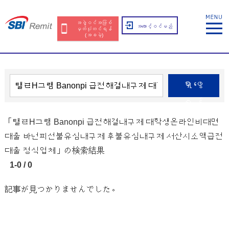
အဖွဲ့ဝင်အဖြစ်
အကောင့်ဝင်မည်
မှတ်ပုံတင်ရန်
(အခမဲ့)
ရှာဖွေ
ရန်
「탤ㄹH그램 Banonpi 급전해결내구제 대학생온라인비대면
대출 바넌피선불유심내구제 후불유심내구제 서산시소액급전
대출 정식업체」の検索結果
1-0 / 0
記事が見つかりませんでした。