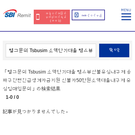
အဖွဲ့ဝင်အဖြစ်
အကောင့်ဝင်မည်
မှတ်ပုံတင်ရန်
(အခမဲ့)
ရှာဖွေ
ရန်
「탤그문의 Tsbusim 소액단기대출 탬스뷰선불유심내구제 송
파구간편긴급생계자금지원 신불자50만원소액대출내구제 유
심칩매입문의」の検索結果
1-0 / 0
記事が見つかりませんでした。