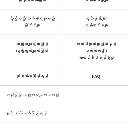
ကုမ္ပဏီအကြောင်း
ဝန်ဆောင်မှုများ
လွှဲပို့မည့်/လက်ခံရယူမည့်
ငွေလဲနှုန်းများ/
နိုင်ငံများ
ဝန်ဆောင်ခများ
အကြမ်းဖျဉ်းအားဖြင့်
လက်ခံထုတ်ယူခြင်းနှင့်
ငွေလွှဲတွက်ချက်ခြင်း
ပတ်သက်၍ /
အကောင့်စီမံခန့်ခွဲမှု
စုံစမ်းမေးမြန်းရန်
FAQ
အသုံးပြုမှု စည်းကမ်းချက်စသည်
မူ၀ါဒ ပေါ်လစီကြည့်ရန်