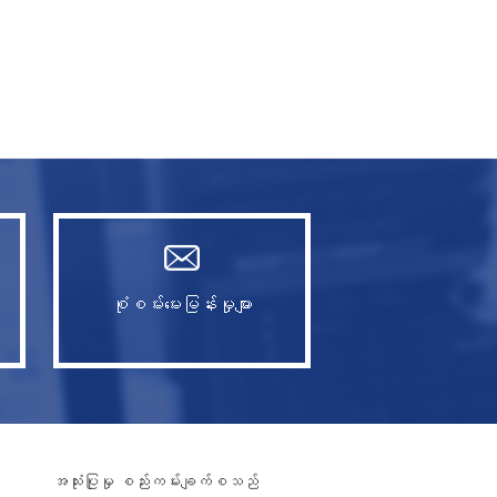
စုံစမ်းမေးမြန်းမှုများ
အသုံးပြုမှု စည်းကမ်းချက်စသည်