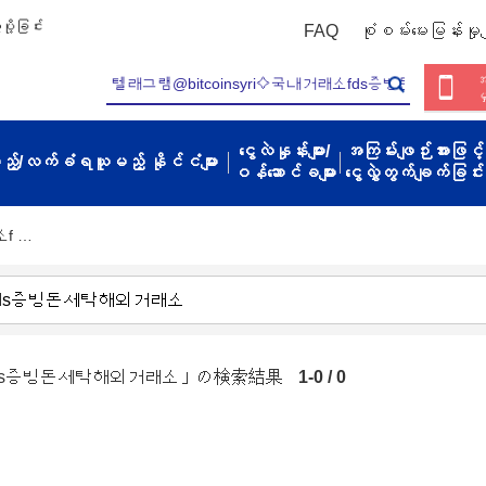
ို့ခြင်း
FAQ
စုံစမ်းမေးမြန်းမှုမျ
အ
မ
ငွေလဲနှုန်းများ/
အကြမ်းဖျဉ်းအားဖြင့်
့မည့်/လက်ခံရယူမည့် နိုင်ငံများ
ဝန်ဆောင်ခများ
ငွေလွှဲတွက်ချက်ခြင်း
소f …
래소fds증빙돈세탁해외거래소」の検索結果
1-0 / 0