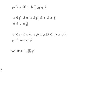
မူ၀ါဒ ပေါ်လစီကြည့်ရန်
ဘဏ်ကိုယ်စားလှယ်လုပ်ငန်းနှင့်
ဆက်စပ်၍
ဒစ်ဂျစ်တယ်နည်းပညာဖြင့် အများပြည်
၊
သူသိသာစေရန်
WEBSITE မြေပုံ
/