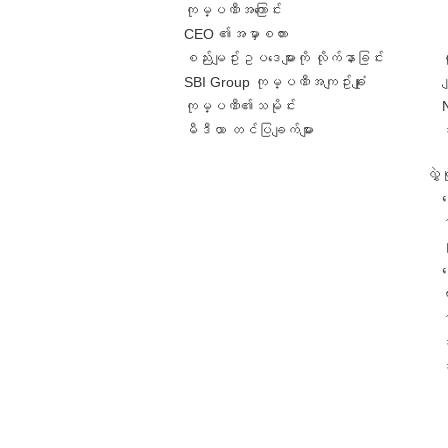
ကုမ္ပဏီအကြောင်း
CEO ၏အမှာစကား
စည်းမျဥ်းဥပဒေများကို လိုက်နာခြင်း
SBI Group ကုမ္ပဏီအကျဥ်းချုံး
ခ
ကုမ္ပဏီ၏သမိုင်း
မီဒီယာ တင်ပြချက်များ
လွှ
င
င
တ
အ