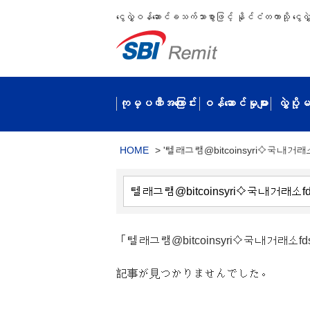
ငွေလွှဲဝန်ဆောင်ခသက်သာစွာဖြင့် နိုင်ငံတကာသို့ ငွေလွှဲပ
ကုမ္ပဏီအကြောင်း
ဝန်ဆောင်မှုများ
လွှဲပို
HOME
>
'텔래그램@bitcoinsyri⟡국내거래
「텔래그램@bitcoinsyri⟡국내거
記事が見つかりませんでした。