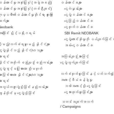
ဝန်ဆောင်မှုအသုံးပြုပုံ (အဖွဲ့အစည်း)
ဝန်ဆောင်ခများ
ဝန်ဆောင်မှုအသုံးပြုပုံ (တစ်ဦးချင်း)
ငွေလဲနှုန်းများ
ကုမ္ပဏီ၏ဝန်ဆောင်မှုဆိုင်ရာ ထူးခြား
ငွေလွှဲဝန်ဆောင်ခများ
ျက်များ
ငွေဖြည့်ဝန်ဆောင်ခ
Neobank
ငွေထုတ်ဝန်ဆောင်ခ
အကြောင်း ပွိုင့်ပရိုဂရမ်
SBI Remit NEOBANK
ငွေလွှဲတောင်းဆိုမှုကို ပယ်ဖျက်ခြင်း
ဲပို့မည့်/လက်ခံရယူမည့် နိုင်ငံများ
အမ်းငွေဝန်ဆောင်ခ
ွေလွှဲနိုင်သည့် နိုင်ငံ/ဒေသများ
စာရင်း
အကြမ်းဖျဉ်းအားဖြင့်
နိုင်ငံအလိုက် စည်းမျဥ်းစည်းကမ်းများ
ငွေလွှဲတွက်ချက်ခြင်း
ွေလွှဲခွင့်မပြုထားသော သို့မဟုတ်
လက်ခံထုတ်ယူခြင်းနှင့်ပတ်သက်၍ 
ားမြစ်ထားသော နိုင်ငံများ/ဒေသများ
အကောင့်စီမံခန့်ခွဲမှု
စာရင်း
ဘဏ်အကောင့်သို့ ငွေလွှဲခြင်း
အလွယ်တကူလွှဲပို့ခြင်းနည်းလမ်းများ
ငွေသားထုတ်ယူခြင်းများ
ွန်လိုင်းမှ ငွေလွှဲပို့ခြင်း
သတင်းအချက်အလက်
/ Campaigns