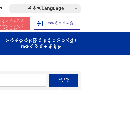
ား
မြန်မာ/Language
ဖွဲ့ဝင်အဖြစ်
အကောင့်ဝင်မည်
ှတ်ပုံတင်ရန်
(အခမဲ့)
လက်ခံထုတ်ယူခြင်းနှင့်ပတ်သက်၍ /
အကောင့်စီမံခန့်ခွဲမှု
ရှာဖွေ
ရန်