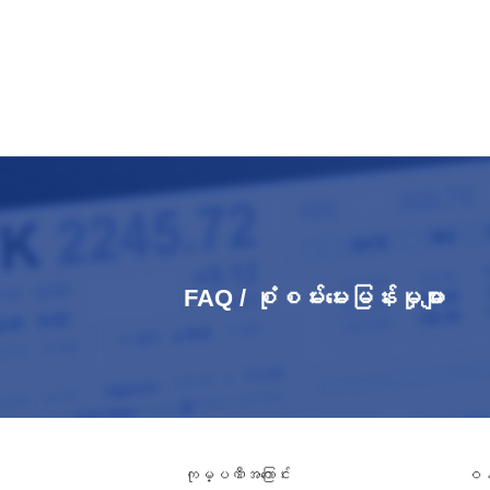
FAQ / စုံစမ်းမေးမြန်းမှုများ
ကုမ္ပဏီအကြောင်း
ဝန်