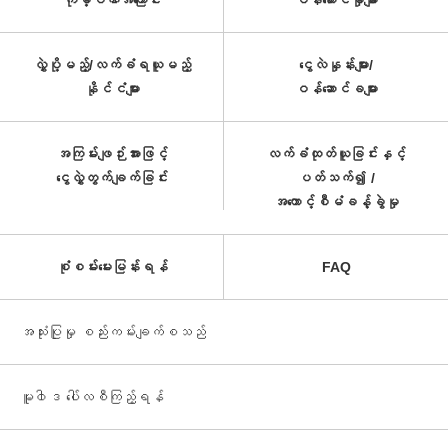
ကုမ္ပဏီအကြောင်း
ဝန်ဆောင်မှုများ
လွှဲပို့မည့်/လက်ခံရယူမည့်
ငွေလဲနှုန်းများ/
နိုင်ငံများ
ဝန်ဆောင်ခများ
အကြမ်းဖျဉ်းအားဖြင့်
လက်ခံထုတ်ယူခြင်းနှင့်
ငွေလွှဲတွက်ချက်ခြင်း
ပတ်သက်၍ /
အကောင့်စီမံခန့်ခွဲမှု
စုံစမ်းမေးမြန်းရန်
FAQ
အသုံးပြုမှု စည်းကမ်းချက်စသည်
မူ၀ါဒ ပေါ်လစီကြည့်ရန်