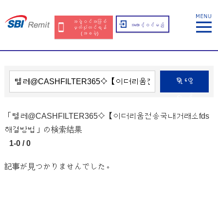
အဖွဲ့ဝင်အဖြစ်
အကောင့်ဝင်မည်
မှတ်ပုံတင်ရန်
(အခမဲ့)
ရှာဖွေ
ရန်
「텔레@CASHFILTER365⟡【이더리움전송국내거래소fds
해결방법」の検索結果
1-0 / 0
記事が見つかりませんでした。