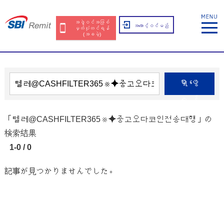
အဖွဲ့ဝင်အဖြစ်
အကောင့်ဝင်မည်
မှတ်ပုံတင်ရန်
(အခမဲ့)
ရှာဖွေ
ရန်
「텔레@CASHFILTER365⨳⯌중고오다코인전송대행」の
検索結果
1-0 / 0
記事が見つかりませんでした。