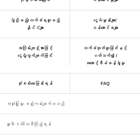
ကုမ္ပဏီအကြောင်း
ဝန်ဆောင်မှုများ
လွှဲပို့မည့်/လက်ခံရယူမည့်
ငွေလဲနှုန်းများ/
နိုင်ငံများ
ဝန်ဆောင်ခများ
အကြမ်းဖျဉ်းအားဖြင့်
လက်ခံထုတ်ယူခြင်းနှင့်
ငွေလွှဲတွက်ချက်ခြင်း
ပတ်သက်၍ /
အကောင့်စီမံခန့်ခွဲမှု
စုံစမ်းမေးမြန်းရန်
FAQ
အသုံးပြုမှု စည်းကမ်းချက်စသည်
မူ၀ါဒ ပေါ်လစီကြည့်ရန်