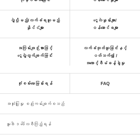
ကုမ္ပဏီအကြောင်း
ဝန်ဆောင်မှုများ
လွှဲပို့မည့်/လက်ခံရယူမည့်
ငွေလဲနှုန်းများ/
နိုင်ငံများ
ဝန်ဆောင်ခများ
အကြမ်းဖျဉ်းအားဖြင့်
လက်ခံထုတ်ယူခြင်းနှင့်
ငွေလွှဲတွက်ချက်ခြင်း
ပတ်သက်၍ /
အကောင့်စီမံခန့်ခွဲမှု
စုံစမ်းမေးမြန်းရန်
FAQ
အသုံးပြုမှု စည်းကမ်းချက်စသည်
မူ၀ါဒ ပေါ်လစီကြည့်ရန်