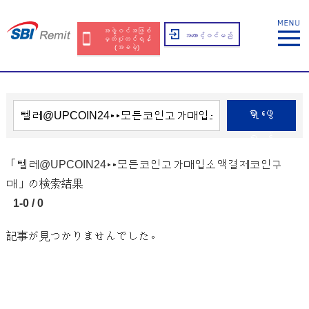
အဖွဲ့ဝင်အဖြစ်
အကောင့်ဝင်မည်
မှတ်ပုံတင်ရန်
(အခမဲ့)
ရှာဖွေ
ရန်
「텔레@UPCOIN24▸▸모든코인고가매입소액결제코인구
매」の検索結果
1-0 / 0
記事が見つかりませんでした。