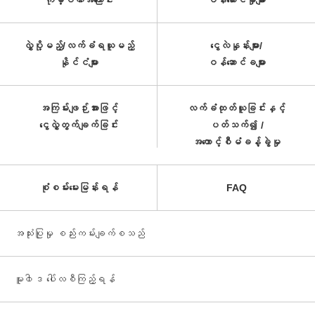
ကုမ္ပဏီအကြောင်း
ဝန်ဆောင်မှုများ
လွှဲပို့မည့်/လက်ခံရယူမည့်
ငွေလဲနှုန်းများ/
နိုင်ငံများ
ဝန်ဆောင်ခများ
အကြမ်းဖျဉ်းအားဖြင့်
လက်ခံထုတ်ယူခြင်းနှင့်
ငွေလွှဲတွက်ချက်ခြင်း
ပတ်သက်၍ /
အကောင့်စီမံခန့်ခွဲမှု
စုံစမ်းမေးမြန်းရန်
FAQ
အသုံးပြုမှု စည်းကမ်းချက်စသည်
မူ၀ါဒ ပေါ်လစီကြည့်ရန်