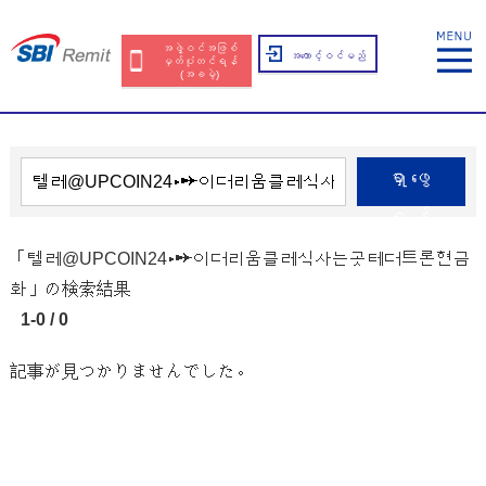
အဖွဲ့ဝင်အဖြစ်
အကောင့်ဝင်မည်
မှတ်ပုံတင်ရန်
(အခမဲ့)
ရှာဖွေ
ရန်
「텔레@UPCOIN24▸➙이더리움클레식사는곳테더트론현금
화」の検索結果
1-0 / 0
記事が見つかりませんでした。