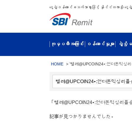
ငွေလွှဲဝန်ဆောင်ခသက်သာစွာဖြင့် နိုင်ငံတကာသို့ ငွေလွှဲပ
ကုမ္ပဏီအကြောင်း
ဝန်ဆောင်မှုများ
လွှဲပို
HOME
>
'텔레@UPCOIN24▸:언더돈믹싱
「텔레@UPCOIN24▸:언더돈믹싱리
記事が見つかりませんでした。