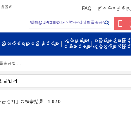
ို့ခြင်း
FAQ
စုံစမ်းမေးမြန်းမှုမျ
အ
မ
ငွေလဲနှုန်းများ/
အကြမ်းဖျဉ်းအားဖြင့်
့မည့်/လက်ခံရယူမည့် နိုင်ငံများ
ဝန်ဆောင်ခများ
ငွေလွှဲတွက်ချက်ခြင်း
리플송금업 …
플송금업체」の検索結果
1-0 / 0