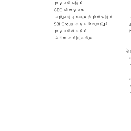
ကုမ္ပဏီအကြောင်း
CEO ၏အမှာစကား
စည်းမျဥ်းဥပဒေများကို လိုက်နာခြင်း
SBI Group ကုမ္ပဏီအကျဥ်းချုံး
ခ
ကုမ္ပဏီ၏သမိုင်း
မီဒီယာ တင်ပြချက်များ
လွှ
င
င
တ
အ