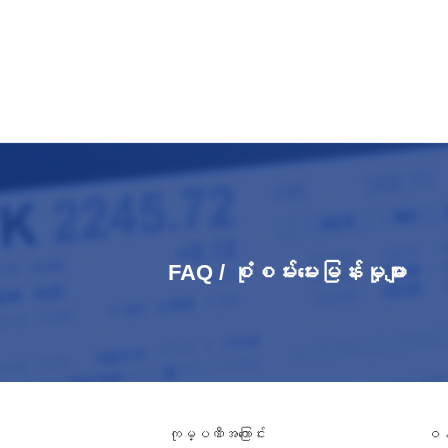
FAQ / စုံစမ်းမေးမြန်းမှုများ
ကုမ္ပဏီအကြောင်း
ဝန်