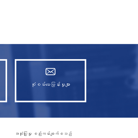
စုံစမ်းမေးမြန်းမှုများ
အသုံးပြုမှု စည်းကမ်းချက်စသည်