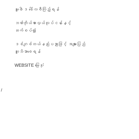
မူ၀ါဒ ပေါ်လစီကြည့်ရန်
ဘဏ်ကိုယ်စားလှယ်လုပ်ငန်းနှင့်
ဆက်စပ်၍
ဒစ်ဂျစ်တယ်နည်းပညာဖြင့် အများပြည်
၊
သူသိသာစေရန်
WEBSITE မြေပုံ
/