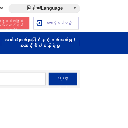
ား
မြန်မာ/Language
ဖွဲ့ဝင်အဖြစ်
အကောင့်ဝင်မည်
ှတ်ပုံတင်ရန်
(အခမဲ့)
လက်ခံထုတ်ယူခြင်းနှင့်ပတ်သက်၍ /
အကောင့်စီမံခန့်ခွဲမှု
ရှာဖွေ
ရန်