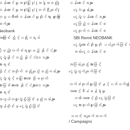
ဝန်ဆောင်မှုအသုံးပြုပုံ (အဖွဲ့အစည်း)
ဝန်ဆောင်ခများ
ဝန်ဆောင်မှုအသုံးပြုပုံ (တစ်ဦးချင်း)
ငွေလဲနှုန်းများ
ကုမ္ပဏီ၏ဝန်ဆောင်မှုဆိုင်ရာ ထူးခြား
ငွေလွှဲဝန်ဆောင်ခများ
ျက်များ
ငွေဖြည့်ဝန်ဆောင်ခ
Neobank
ငွေထုတ်ဝန်ဆောင်ခ
အကြောင်း ပွိုင့်ပရိုဂရမ်
SBI Remit NEOBANK
ငွေလွှဲတောင်းဆိုမှုကို ပယ်ဖျက်ခြင်း
ဲပို့မည့်/လက်ခံရယူမည့် နိုင်ငံများ
အမ်းငွေဝန်ဆောင်ခ
ွေလွှဲနိုင်သည့် နိုင်ငံ/ဒေသများ
စာရင်း
အကြမ်းဖျဉ်းအားဖြင့်
နိုင်ငံအလိုက် စည်းမျဥ်းစည်းကမ်းများ
ငွေလွှဲတွက်ချက်ခြင်း
ွေလွှဲခွင့်မပြုထားသော သို့မဟုတ်
လက်ခံထုတ်ယူခြင်းနှင့်ပတ်သက်၍ 
ားမြစ်ထားသော နိုင်ငံများ/ဒေသများ
အကောင့်စီမံခန့်ခွဲမှု
စာရင်း
ဘဏ်အကောင့်သို့ ငွေလွှဲခြင်း
အလွယ်တကူလွှဲပို့ခြင်းနည်းလမ်းများ
ငွေသားထုတ်ယူခြင်းများ
ွန်လိုင်းမှ ငွေလွှဲပို့ခြင်း
သတင်းအချက်အလက်
/ Campaigns