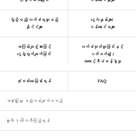
ကုမ္ပဏီအကြောင်း
ဝန်ဆောင်မှုများ
လွှဲပို့မည့်/လက်ခံရယူမည့်
ငွေလဲနှုန်းများ/
နိုင်ငံများ
ဝန်ဆောင်ခများ
အကြမ်းဖျဉ်းအားဖြင့်
လက်ခံထုတ်ယူခြင်းနှင့်
ငွေလွှဲတွက်ချက်ခြင်း
ပတ်သက်၍ /
အကောင့်စီမံခန့်ခွဲမှု
စုံစမ်းမေးမြန်းရန်
FAQ
အသုံးပြုမှု စည်းကမ်းချက်စသည်
မူ၀ါဒ ပေါ်လစီကြည့်ရန်