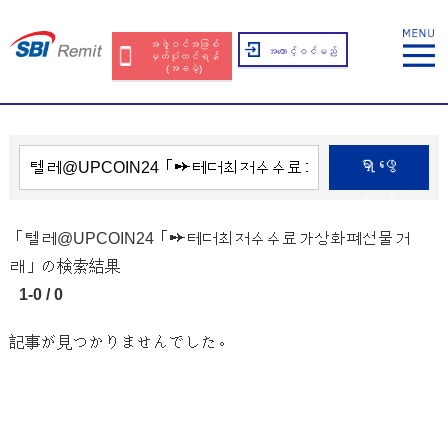
အဖွဲ့ဝင်အဖြစ်
အကောင့်ဝင်မည်
မှတ်ပုံတင်ရန်
(အခမဲ့)
ရှာဖွေ
ရန်
「텔레@UPCOIN24「➙테더최저수수료가상화폐선물거
래」の検索結果
1-0 / 0
記事が見つかりませんでした。