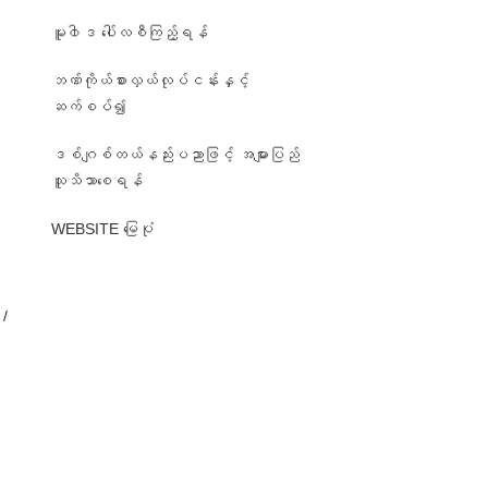
မူ၀ါဒ ပေါ်လစီကြည့်ရန်
ဘဏ်ကိုယ်စားလှယ်လုပ်ငန်းနှင့်
ဆက်စပ်၍
ဒစ်ဂျစ်တယ်နည်းပညာဖြင့် အများပြည်
၊
သူသိသာစေရန်
WEBSITE မြေပုံ
/