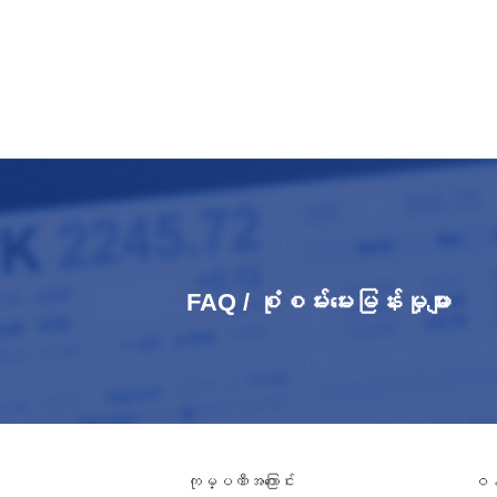
FAQ / စုံစမ်းမေးမြန်းမှုများ
ကုမ္ပဏီအကြောင်း
ဝန်