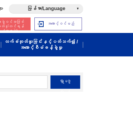
ား
မြန်မာ/Language
ဖွဲ့ဝင်အဖြစ်
အကောင့်ဝင်မည်
ှတ်ပုံတင်ရန်
(အခမဲ့)
လက်ခံထုတ်ယူခြင်းနှင့်ပတ်သက်၍ /
အကောင့်စီမံခန့်ခွဲမှု
ရှာဖွေ
ရန်