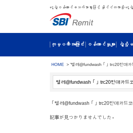
ငွေလွှဲဝန်ဆောင်ခသက်သာစွာဖြင့် နိုင်ငံတကာသို့ ငွေလွှဲပ
ကုမ္ပဏီအကြောင်း
ဝန်ဆောင်မှုများ
လွှဲပို
HOME
>
'텔레@fundwash「」trc20판매
「텔레@fundwash「」trc20판매
記事が見つかりませんでした。