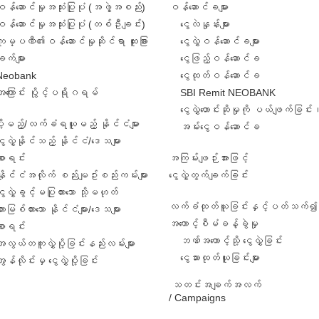
ဝန်ဆောင်မှုအသုံးပြုပုံ (အဖွဲ့အစည်း)
ဝန်ဆောင်ခများ
ဝန်ဆောင်မှုအသုံးပြုပုံ (တစ်ဦးချင်း)
ငွေလဲနှုန်းများ
ကုမ္ပဏီ၏ဝန်ဆောင်မှုဆိုင်ရာ ထူးခြား
ငွေလွှဲဝန်ဆောင်ခများ
ျက်များ
ငွေဖြည့်ဝန်ဆောင်ခ
Neobank
ငွေထုတ်ဝန်ဆောင်ခ
အကြောင်း ပွိုင့်ပရိုဂရမ်
SBI Remit NEOBANK
ငွေလွှဲတောင်းဆိုမှုကို ပယ်ဖျက်ခြင်း
ဲပို့မည့်/လက်ခံရယူမည့် နိုင်ငံများ
အမ်းငွေဝန်ဆောင်ခ
ွေလွှဲနိုင်သည့် နိုင်ငံ/ဒေသများ
စာရင်း
အကြမ်းဖျဉ်းအားဖြင့်
နိုင်ငံအလိုက် စည်းမျဥ်းစည်းကမ်းများ
ငွေလွှဲတွက်ချက်ခြင်း
ွေလွှဲခွင့်မပြုထားသော သို့မဟုတ်
လက်ခံထုတ်ယူခြင်းနှင့်ပတ်သက်၍ 
ားမြစ်ထားသော နိုင်ငံများ/ဒေသများ
အကောင့်စီမံခန့်ခွဲမှု
စာရင်း
ဘဏ်အကောင့်သို့ ငွေလွှဲခြင်း
အလွယ်တကူလွှဲပို့ခြင်းနည်းလမ်းများ
ငွေသားထုတ်ယူခြင်းများ
ွန်လိုင်းမှ ငွေလွှဲပို့ခြင်း
သတင်းအချက်အလက်
/ Campaigns