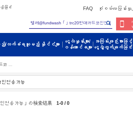
ို့ခြင်း
FAQ
စုံစမ်းမေးမြန်းမှုမျ
အ
မ
ငွေလဲနှုန်းများ/
အကြမ်းဖျဉ်းအားဖြင့်
့မည့်/လက်ခံရယူမည့် နိုင်ငံများ
ဝန်ဆောင်ခများ
ငွေလွှဲတွက်ချက်ခြင်း
카드코 …
카드코인전송가능」の検索結果
1-0 / 0