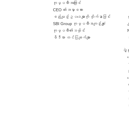
ကုမ္ပဏီအကြောင်း
CEO ၏အမှာစကား
စည်းမျဥ်းဥပဒေများကို လိုက်နာခြင်း
SBI Group ကုမ္ပဏီအကျဥ်းချုံး
ခ
ကုမ္ပဏီ၏သမိုင်း
မီဒီယာ တင်ပြချက်များ
လွှ
င
င
တ
အ