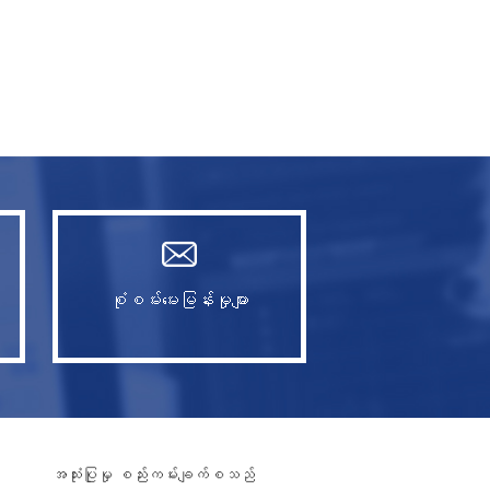
စုံစမ်းမေးမြန်းမှုများ
အသုံးပြုမှု စည်းကမ်းချက်စသည်