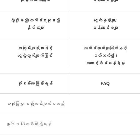
ကုမ္ပဏီအကြောင်း
ဝန်ဆောင်မှုများ
လွှဲပို့မည့်/လက်ခံရယူမည့်
ငွေလဲနှုန်းများ/
နိုင်ငံများ
ဝန်ဆောင်ခများ
အကြမ်းဖျဉ်းအားဖြင့်
လက်ခံထုတ်ယူခြင်းနှင့်
ငွေလွှဲတွက်ချက်ခြင်း
ပတ်သက်၍ /
အကောင့်စီမံခန့်ခွဲမှု
စုံစမ်းမေးမြန်းရန်
FAQ
အသုံးပြုမှု စည်းကမ်းချက်စသည်
မူ၀ါဒ ပေါ်လစီကြည့်ရန်