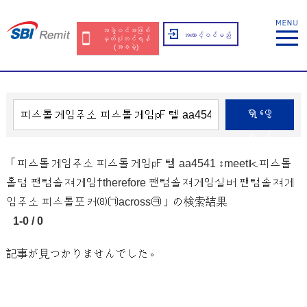
အဖွဲ့ဝင်အဖြစ်
အကောင့်ဝင်မည်
မှတ်ပုံတင်ရန်
(အခမဲ့)
ရှာဖွေ
ရန်
「피스톨게임주소 피스톨게임㎊ 텔 aa4541 ↕meetｋ피스톨
홀덤 팬텀솔져게임†therefore 팬텀솔져게임실버 팬텀솔져게
임주소 피스톨포커⑻㈀across㉪」の検索結果
1-0 / 0
記事が見つかりませんでした。