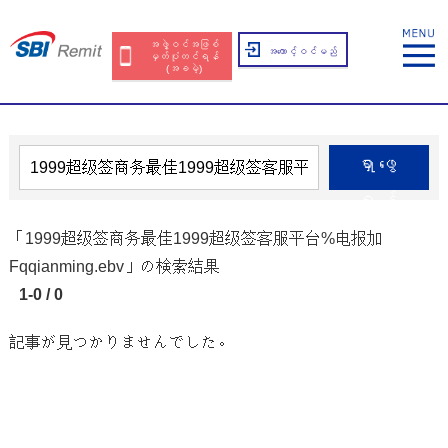
အဖွဲ့ဝင်အဖြစ်
အကောင့်ဝင်မည်
မှတ်ပုံတင်ရန်
(အခမဲ့)
ရှာဖွေ
ရန်
「1999超级签商务最佳1999超级签客服平台%电报加
Fqqianming.ebv」の検索結果
1-0 / 0
記事が見つかりませんでした。