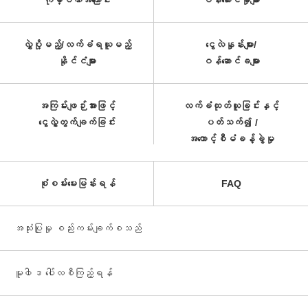
ကုမ္ပဏီအကြောင်း
ဝန်ဆောင်မှုများ
လွှဲပို့မည့်/လက်ခံရယူမည့်
ငွေလဲနှုန်းများ/
နိုင်ငံများ
ဝန်ဆောင်ခများ
အကြမ်းဖျဉ်းအားဖြင့်
လက်ခံထုတ်ယူခြင်းနှင့်
ငွေလွှဲတွက်ချက်ခြင်း
ပတ်သက်၍ /
အကောင့်စီမံခန့်ခွဲမှု
စုံစမ်းမေးမြန်းရန်
FAQ
အသုံးပြုမှု စည်းကမ်းချက်စသည်
မူ၀ါဒ ပေါ်လစီကြည့်ရန်