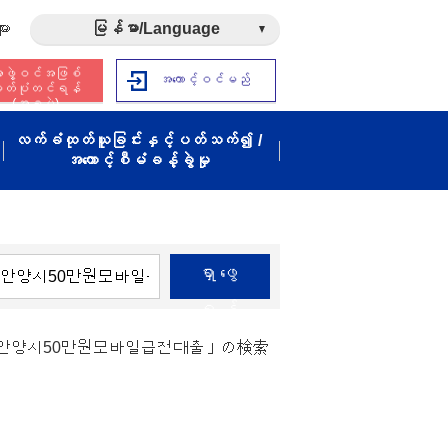
ား
မြန်မာ/Language
ဖွဲ့ဝင်အဖြစ်
အကောင့်ဝင်မည်
ှတ်ပုံတင်ရန်
(အခမဲ့)
လက်ခံထုတ်ယူခြင်းနှင့်ပတ်သက်၍ /
အကောင့်စီမံခန့်ခွဲမှု
ရှာဖွေ
ရန်
결 안양시50만원모바일급전대출」の検索