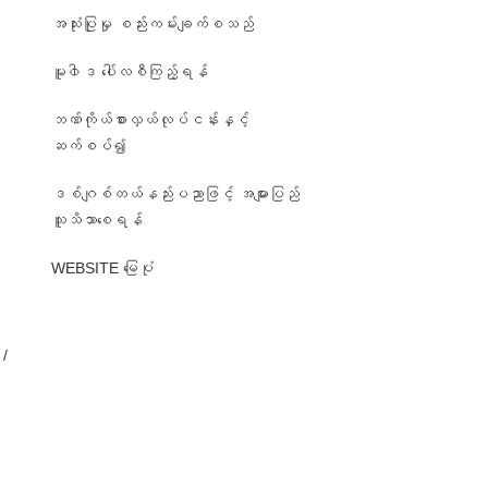
အသုံးပြုမှု စည်းကမ်းချက်စသည်
မူ၀ါဒ ပေါ်လစီကြည့်ရန်
ဘဏ်ကိုယ်စားလှယ်လုပ်ငန်းနှင့်
ဆက်စပ်၍
ဒစ်ဂျစ်တယ်နည်းပညာဖြင့် အများပြည်
၊
သူသိသာစေရန်
WEBSITE မြေပုံ
/