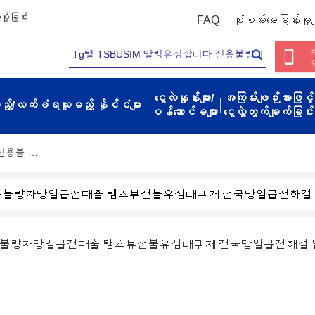
ို့ခြင်း
FAQ
စုံစမ်းမေးမြန်းမှုမျ
အ
မ
ငွေလဲနှုန်းများ/
အကြမ်းဖျဉ်းအားဖြင့်
့မည့်/လက်ခံရယူမည့် နိုင်ငံများ
ဝန်ဆောင်ခများ
ငွေလွှဲတွက်ချက်ခြင်း
 신용불 …
다 신용불량자당일급전대출 탬스뷰선불유심내구제 전국당일급전해