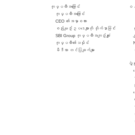
ကုမ္ပဏီအကြောင်း
ဝန်
ကုမ္ပဏီအကြောင်း
CEO ၏အမှာစကား
စည်းမျဥ်းဥပဒေများကို လိုက်နာခြင်း
SBI Group ကုမ္ပဏီအကျဥ်းချုံး
ခ
ကုမ္ပဏီ၏သမိုင်း
မီဒီယာ တင်ပြချက်များ
လွှ
င
င
တ
အ