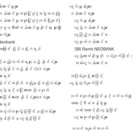
ဆောင်မှုများ
ငွေလဲနှုန်းများ/
ဝန်ဆောင်မှုအသုံးပြုပုံ (အဖွဲ့အစည်း)
ဝန်ဆောင်ခများ
ဝန်ဆောင်မှုအသုံးပြုပုံ (တစ်ဦးချင်း)
ငွေလဲနှုန်းများ
ကုမ္ပဏီ၏ဝန်ဆောင်မှုဆိုင်ရာ ထူးခြား
ငွေလွှဲဝန်ဆောင်ခများ
ျက်များ
ငွေဖြည့်ဝန်ဆောင်ခ
Neobank
ငွေထုတ်ဝန်ဆောင်ခ
အကြောင်း ပွိုင့်ပရိုဂရမ်
SBI Remit NEOBANK
ငွေလွှဲတောင်းဆိုမှုကို ပယ်ဖျက်ခြင်း
ဲပို့မည့်/လက်ခံရယူမည့် နိုင်ငံများ
အမ်းငွေဝန်ဆောင်ခ
ွေလွှဲနိုင်သည့် နိုင်ငံ/ဒေသများ
စာရင်း
အကြမ်းဖျဉ်းအားဖြင့်
နိုင်ငံအလိုက် စည်းမျဥ်းစည်းကမ်းများ
ငွေလွှဲတွက်ချက်ခြင်း
ွေလွှဲခွင့်မပြုထားသော သို့မဟုတ်
လက်ခံထုတ်ယူခြင်းနှင့်ပတ်သက်၍ 
ားမြစ်ထားသော နိုင်ငံများ/ဒေသများ
အကောင့်စီမံခန့်ခွဲမှု
စာရင်း
ဘဏ်အကောင့်သို့ ငွေလွှဲခြင်း
အလွယ်တကူလွှဲပို့ခြင်းနည်းလမ်းများ
ငွေသားထုတ်ယူခြင်းများ
ွန်လိုင်းမှ ငွေလွှဲပို့ခြင်း
သတင်းအချက်အလက်