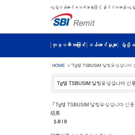
ငွေလွှဲဝန်ဆောင်ခသက်သာစွာဖြင့် နိုင်ငံတကာသို့ ငွေလွှဲပ
ကုမ္ပဏီအကြောင်း
ဝန်ဆောင်မှုများ
လွှဲပို
HOME
>
'Tg탤 TSBUSIM 달림유심삽니다
「Tg탤 TSBUSIM 달림유심삽니
結果
1-0 / 0