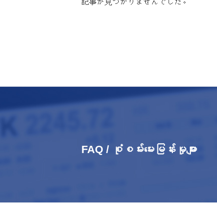
記事が見つかりませんでした。
FAQ / စုံစမ်းမေးမြန်းမှုများ