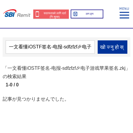
सदस्यताको लागि दर्ता
लग इन
(नि:शुल्क)
खोज्नुहोस्
「一文看懂iOSTF签名-电报-sdfzfzf🎉电子游戏苹果签名.zkj」
の検索結果
1-0 / 0
記事が見つかりませんでした。