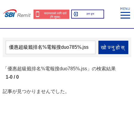
सदस्यताको लागि दर्ता
लग इन
(नि:शुल्क)
खोज्नुहोस्
「優惠超級籤排名%電報搜duo785%.jss」の検索結果
1-0 / 0
記事が見つかりませんでした。