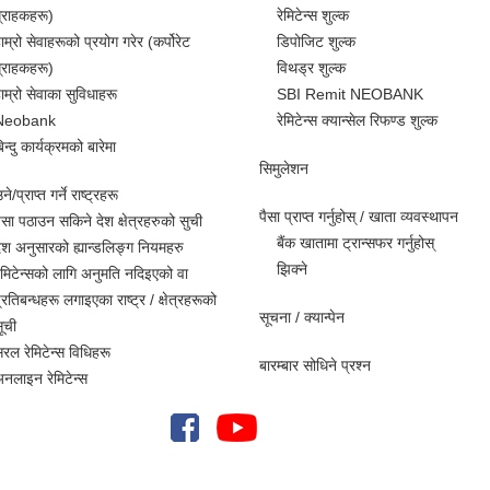
्राहकहरू)
रेमिटेन्स शुल्क
ाम्रो सेवाहरूको प्रयोग गरेर (कर्पोरेट
डिपोजिट शुल्क
्राहकहरू)
विथड्र शुल्क
ाम्रो सेवाका सुविधाहरू
SBI Remit NEOBANK
Neobank
रेमिटेन्स क्यान्सेल रिफण्ड शुल्क
िन्दु कार्यक्रमको बारेमा
सिमुलेशन
े/प्राप्त गर्ने राष्ट्रहरू
पैसा प्राप्त गर्नुहोस् / खाता व्यवस्थापन
ैसा पठाउन सकिने देश क्षेत्रहरुको सुची
बैंक खातामा ट्रान्सफर गर्नुहोस्
ेश अनुसारको ह्यान्डलिङ्ग नियमहरु
झिक्ने
ेमिटेन्सको लागि अनुमति नदिइएको वा
्रतिबन्धहरू लगाइएका राष्ट्र / क्षेत्रहरूको
सूचना / क्यान्पेन
ूची
रल रेमिटेन्स विधिहरू
बारम्बार सोधिने प्रश्न
नलाइन रेमिटेन्स