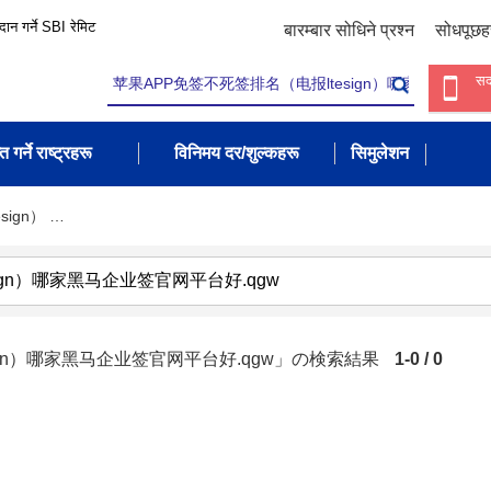
रदान गर्ने SBI रेमिट
बारम्बार सोधिने प्रश्न
सोधपूछह
सद
त गर्ने राष्ट्रहरू
विनिमय दर/शुल्कहरू
सिमुलेशन
ign） …
ign）哪家黑马企业签官网平台好.qgw」の検索結果
1-0 / 0