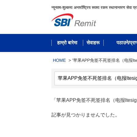
न्यूनतम-शुल्कमा अन्तर्राष्ट्रिय रूपमा रकम स्थानान्तरण सेवा प्
हाम्रो बारेमा
सेवाहरू
पठाउने/प्राप्
HOME
>
'苹果APP免签不死签排名（电报ltes
「苹果APP免签不死签排名（电报ltes
記事が見つかりませんでした。