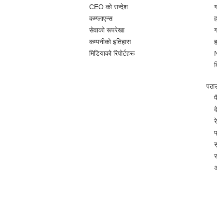
CEO को सन्देश
ग
कम्प्लाएन्स
ह
सेवाको रूपरेखा
ग
कम्पनीको इतिहास
ह
मिडियाको रिपोर्टहरू
ब
पठाउन
प
द
र
प
स
स
अ