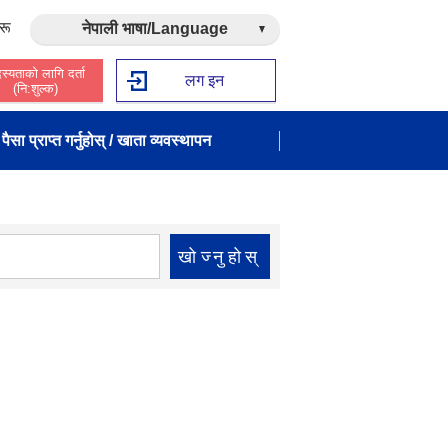
रू
नेपाली भाषा/Language
स्यताको लागि दर्ता
लग इन
(नि:शुल्क)
पैसा प्राप्त गर्नुहोस् / खाता व्यवस्थापन
खोज्नुहोस्