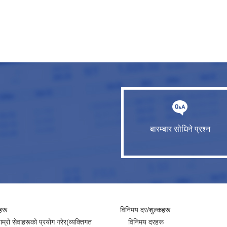
बारम्बार सोधिने प्रश्न
हरू
विनिमय दर/शुल्कहरू
ाम्रो सेवाहरूको प्रयोग गरेर(व्यक्तिगत
विनिमय दरहरू