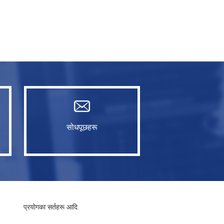
सोधपूछहरू
प्रयोगका सर्तहरू आदि