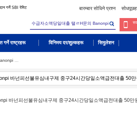
रदान गर्ने SBI रेमिट
बारम्बार सोधिने प्रश्न
सोधपूछह
सद
त गर्ने राष्ट्रहरू
विनिमय दर/शुल्कहरू
सिमुलेशन
onpi …
onpi 바넌피선불유심내구제 중구24시간당일소액급전대출 5