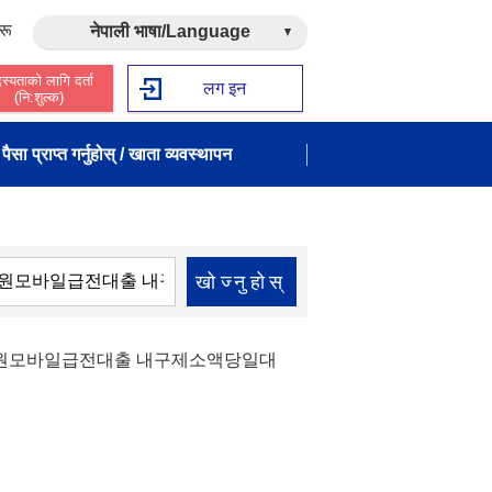
रू
नेपाली भाषा/Language
स्यताको लागि दर्ता
लग इन
(नि:शुल्क)
पैसा प्राप्त गर्नुहोस् / खाता व्यवस्थापन
खोज्नुहोस्
0만원모바일급전대출 내구제소액당일대