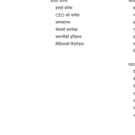
हाम्रो बारेमा
सेवा
हाम्रो बारेमा
ह
CEO को सन्देश
ग
कम्प्लाएन्स
ह
सेवाको रूपरेखा
ग
कम्पनीको इतिहास
ह
मिडियाको रिपोर्टहरू
ब
पठाउन
प
द
र
प
स
स
अ