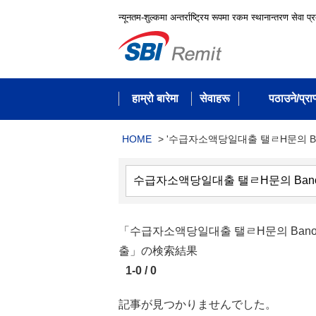
न्यूनतम-शुल्कमा अन्तर्राष्ट्रिय रूपमा रकम स्थानान्तरण सेवा प्
हाम्रो बारेमा
सेवाहरू
पठाउने/प्राप्
HOME
>
'수급자소액당일대출 탤ㄹH문의 Ban
「수급자소액당일대출 탤ㄹH문의 Ban
출」の検索結果
1-0 / 0
記事が見つかりませんでした。