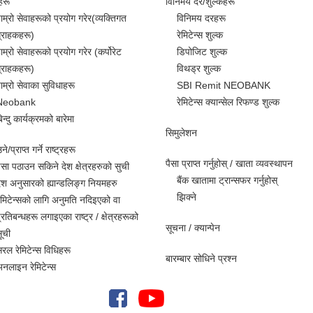
हरू
विनिमय दर/शुल्कहरू
ाम्रो सेवाहरूको प्रयोग गरेर(व्यक्तिगत
विनिमय दरहरू
्राहकहरू)
रेमिटेन्स शुल्क
ाम्रो सेवाहरूको प्रयोग गरेर (कर्पोरेट
डिपोजिट शुल्क
्राहकहरू)
विथड्र शुल्क
ाम्रो सेवाका सुविधाहरू
SBI Remit NEOBANK
Neobank
रेमिटेन्स क्यान्सेल रिफण्ड शुल्क
िन्दु कार्यक्रमको बारेमा
सिमुलेशन
े/प्राप्त गर्ने राष्ट्रहरू
पैसा प्राप्त गर्नुहोस् / खाता व्यवस्थापन
ैसा पठाउन सकिने देश क्षेत्रहरुको सुची
बैंक खातामा ट्रान्सफर गर्नुहोस्
ेश अनुसारको ह्यान्डलिङ्ग नियमहरु
झिक्ने
ेमिटेन्सको लागि अनुमति नदिइएको वा
्रतिबन्धहरू लगाइएका राष्ट्र / क्षेत्रहरूको
सूचना / क्यान्पेन
ूची
रल रेमिटेन्स विधिहरू
बारम्बार सोधिने प्रश्न
नलाइन रेमिटेन्स