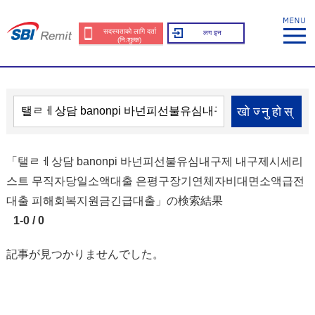
सदस्यताको लागि दर्ता
लग इन
(नि:शुल्क)
खोज्नुहोस्
「탤ㄹㅔ상담 banonpi 바넌피선불유심내구제 내구제시세리
스트 무직자당일소액대출 은평구장기연체자비대면소액급전
대출 피해회복지원금긴급대출」の検索結果
1-0 / 0
記事が見つかりませんでした。