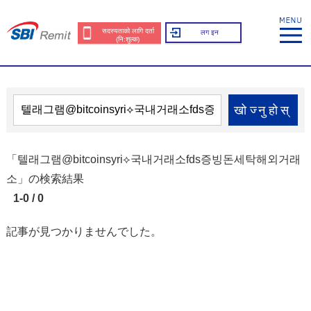
सदस्यताको लागि दर्ता
लग इन
(नि:शुल्क)
खोज्नुहोस्
「텔래그램@bitcoinsyri⟡국내거래소fds증빙돈세탁해외거래
소」の検索結果
1-0 / 0
記事が見つかりませんでした。